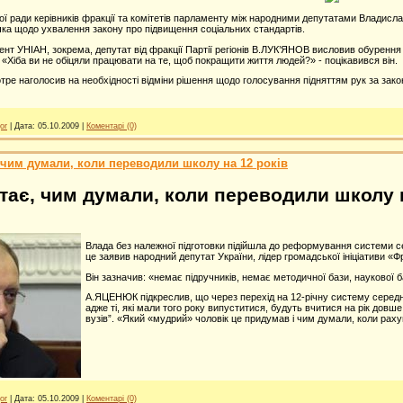
ої ради керівників фракції та комітетів парламенту між народними депутатами Владис
ка щодо ухвалення закону про підвищення соціальних стандартів.
нт УНІАН, зокрема, депутат від фракції Партії регіонів В.ЛУК’ЯНОВ висловив обуренн
 «Хіба ви не обіцяли працювати на те, щоб покращити життя людей?» - поцікавився він.
ре наголосив на необхідності відміни рішення щодо голосування підняттям рук за зако
or
|
Дата:
05.10.2009
|
Коментарі (0)
 чим думали, коли переводили школу на 12 років
ає, чим думали, коли переводили школу н
Влада без належної підготовки підійшла до реформування системи с
це заявив народний депутат України, лідер громадської ініціативи «Ф
Він зазначив: «немає підручників, немає методичної бази, наукової 
А.ЯЦЕНЮК підкреслив, що через перехід на 12-річну систему середньо
адже ті, які мали того року випуститися, будуть вчитися на рік довше
вузів”. «Який «мудрий» чоловік це придумав і чим думали, коли раху
or
|
Дата:
05.10.2009
|
Коментарі (0)