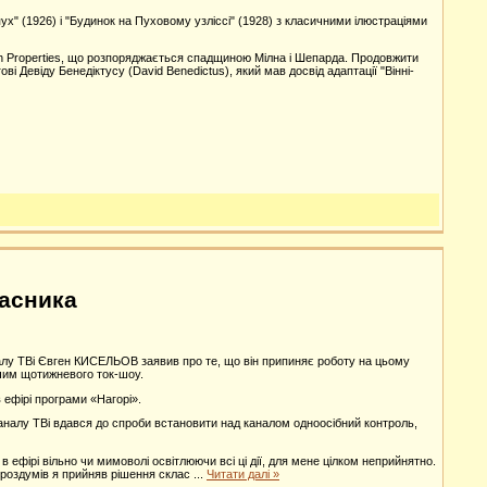
ух" (1926) і "Будинок на Пуховому узліссі" (1928) з класичними ілюстраціями
ooh Properties, що розпоряджається спадщиною Мілна і Шепарда. Продовжити
 Девіду Бенедіктусу (David Benedictus), який мав досвід адаптації "Вінні-
ласника
налу TВi Євген КИСЕЛЬОВ заявив про те, що він припиняє роботу на цьому
учим щотижневого ток-шоу.
 ефірі програми «Нагорі».
налу TВi вдався до спроби встановити над каналом одноосібний контроль,
в ефірі вільно чи мимоволі освітлюючи всі ці дії, для мене цілком неприйнятно.
х роздумів я прийняв рішення склас
...
Читати далі »