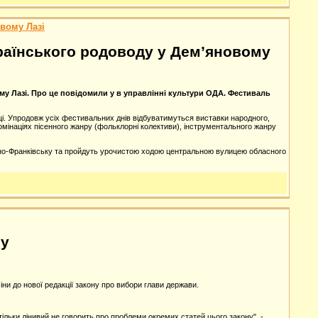
вому Лазі
аїнського родоводу у Дем’яновому
 Лазі. Про це повідомили у в управлінні культури ОДА. Фестиваль
. Упродовж усіх фестивальних днів відбуватимуться виставки народного,
мінаціях пісенного жанру (фольклорні колективи), інструментального жанру
вано-Франківську та пройдуть урочистою ходою центральною вулицею обласного
ту
и до нової редакції закону про вибори глави держави.
ільки лінивий не говорить про проблеми окремих статей цього закону", -