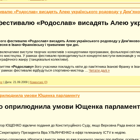
ивалю «Родослав» висадять Алею українського родоводу у Дем’яно
фестивалю «Родослав» висадять Алею укр
ого фестивалю «Родослав» висадять Алею українського родоводу у Дем’яновому
сня в Івано-Франківську і триватиме три дні.
ключатиме виступи творчих колективів з концертними програмами, фольклорні світлиці
о мистецтва. У рамках фестивалю проводитимуться концертні виступи виконавців у но
еографічного жанру (танцювальні колективи).
криттям
«Родославу»
його учасники покладуть квіти до пам’ятника Іванові Франку в І
У рамках фестивалю відбудуться спортивно-мистець
...
Читати далі »
or
|
Дата:
21.09.2009
|
Коментарі (0)
прилюднила умови Ющенка парламенту
о оприлюднила умови Ющенка парламен
тор ЮЩЕНКО відкличе подання до Конституційного Суду, якщо Верховна Рада внесе змін
 Секретаріату Президента Віра УЛЬЯНЧЕНКО в ефірі телеканалу ICTV в неділю.
тно спроможна зібратися і внести зміни до вже існуючого закону про вибори, оскільки т