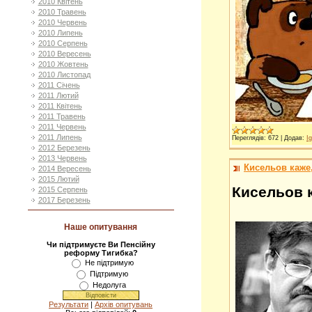
2010 Квітень
2010 Травень
2010 Червень
2010 Липень
2010 Серпень
2010 Вересень
2010 Жовтень
2010 Листопад
2011 Січень
2011 Лютий
2011 Квітень
2011 Травень
2011 Червень
2011 Липень
Переглядів:
672
|
Додав:
Ig
2012 Березень
2013 Червень
Кисельов каже,
2014 Вересень
2015 Лютий
Кисельов к
2015 Серпень
2017 Березень
Наше опитування
Чи підтримуєте Ви Пенсійну
реформу Тигибка?
Не підтримую
Підтримую
Недолуга
Результати
|
Архів опитувань