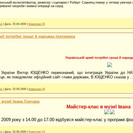
енський мультиплікатор, режисер і сценарист Роберт Саакянц помер у четвер увечері 
ривалої хвороби і важкої операції на серці.
or
|
Дата:
25.09.2009
|
Коментарі (0)
мії потрібні гроші й народна підтримка
Українській армії потрібні гроші й наро
 України Віктор ЮЩЕНКО переконаний, що інтеграція України до НАТО
 це, як повідомляє офіційний сайт глави держави, В.ЮЩЕНКО сказав у
.
or
|
Дата:
25.09.2009
|
Коментарі (0)
 музеї Івана Гончара
Майстер-клас в музеї Івана
 2009 року
з 14.00 до 17.00 відбувся майстер-клас у програмі 
or
|
Дата:
25.09.2009
|
Коментарі (0)