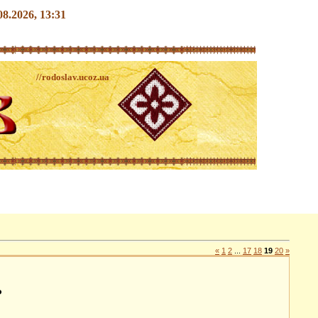
.08.2026, 13:31
//rodoslav.ucoz.ua
«
1
2
...
17
18
19
20
»
ь