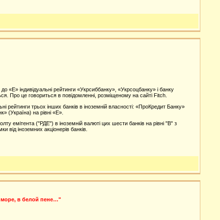
» до «E» індивідуальні рейтинги «Укрсиббанку», «Укрсоцбанку» і банку
ся. Про це говориться в повідомленні, розміщеному на сайті Fitch.
ьні рейтинги трьох інших банків в іноземній власності: «ПроКредит Банку»
к» (Україна) на рівні «E».
ту емітента ("РДЕ") в іноземній валюті цих шести банків на рівні "B" з
и від іноземних акціонерів банків.
 море, в белой пене…"