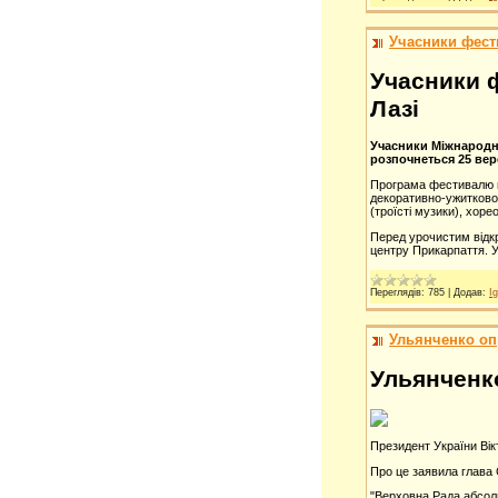
Учасники фест
Учасники 
Лазі
Учасники Міжнародн
розпочнеться 25 вере
Програма фестивалю в
декоративно-ужитковог
(троїсті музики), хор
Перед урочистим від
центру Прикарпаття. 
Переглядів:
785
|
Додав:
Ig
Ульянченко о
Ульянченк
Президент України Вік
Про це заявила глава
"Верховна Рада абсолю