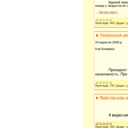
Відомий вірм
помер у лікарні після т
...
Читати далі »
Переглядів:
693
|
Додав:
Ig
Українській ар
2
4
вересня 2009 р.
Ігор Казімірко
Президент
незалежність. Про
Переглядів:
750
|
Додав:
Ig
Майстер-клас в
4 верес
ня
Переглядів:
943
|
Додав:
Ig