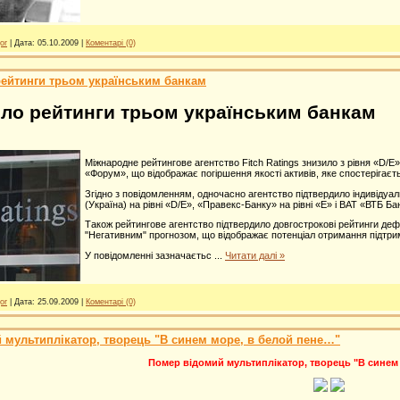
or
|
Дата:
05.10.2009
|
Коментарі (0)
рейтинги трьом українським банкам
ило рейтинги трьом українським банкам
Міжнародне рейтингове агентство Fitch Ratings знизило з рівня «D/E
«Форум», що відображає погіршення якості активів, яке спостерігаєть
Згідно з повідомленням, одночасно агентство підтвердило індивідуал
(Україна) на рівні «D/E», «Правекс-Банку» на рівні «E» і ВАТ «ВТБ Бан
Також рейтингове агентство підтвердило довгострокові рейтинги дефол
"Негативним" прогнозом, що відображає потенціал отримання підтримк
У повідомленні зазначаєтьс
...
Читати далі »
or
|
Дата:
25.09.2009
|
Коментарі (0)
 мультиплікатор, творець "В синем море, в белой пене…"
Помер відомий мультиплікатор, творець "В синем