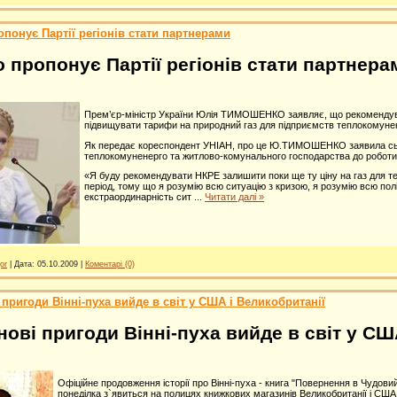
понує Партії регіонів стати партнерами
пропонує Партії регіонів стати партнера
Прем’єр-міністр України Юлія ТИМОШЕНКО заявляє, що рекомендуват
підвищувати тарифи на природний газ для підприємств теплокомунене
Як передає кореспондент УНІАН, про це Ю.ТИМОШЕНКО заявила сього
теплокомуненерго та житлово-комунального господарства до роботи 
«Я буду рекомендувати НКРЕ залишити поки ще ту ціну на газ для те
період, тому що я розумію всю ситуацію з кризою, я розумію всю пол
екстраординарність сит
...
Читати далі »
or
|
Дата:
05.10.2009
|
Коментарі (0)
 пригоди Вінні-пуха вийде в світ у США і Великобританії
нові пригоди Вінні-пуха вийде в світ у СШ
Офіційне продовження історії про Вінні-пуха - книга "Повернення в Чудовий 
понеділка з`явиться на полицях книжкових магазинів Великобританії і США