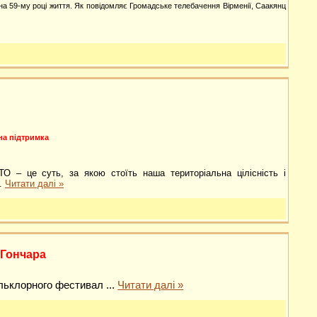
на 59-му році життя. Як повідомляє Громадське телебачення Вірменії, Саакянц
дна підтримка
 – це суть, за якою стоїть наша територіальна цілісність і
..
Читати далі »
 Гончара
фольклорного фестивал
...
Читати далі »