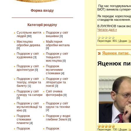
Під час погоджувальн
БЮТ) виникла супереч
Форма входу
Як передає кореспонде
стандартів населення.
Категорії розділу
В.ЛУК’ЯНОВ також вкот
Читати далі »
Суспільне життя
Подорож у світ
людей
вишивки
[60]
[0]
Переглядів:
801
|
Додав:
Ig
Мистецтво
Майстерня
обробки дерева
обробки метала
[0]
[0]
Яценюк питає,
Подорож у світ
Подорож у світ
художника
ткацького
[3]
мистецтва
[0]
Яценюк пит
Подорож у світ
Подорож
архітектури
музичними
[0]
стежками
[4]
Подорож у світ
Подорож у світ
театру, опери та
літератури та
балету
поезії
[1]
[3]
Подорож у світ
Світ очима
гумору та сатири
фотографа
[0]
[0]
Подорож у світ
Подорож у світ
мультиплікації та
науки та техніки
кіно
[2]
[0]
Подорож
Подорож у водні
стежками
глибини Землі
[0]
планети
[4]
Подорож
Подорож
Переглядів:
730
|
Додав:
Ig