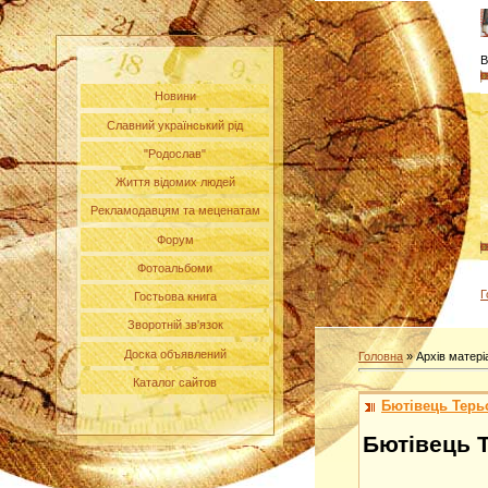
В
Новини
Славний український рід
"Родослав"
Життя відомих людей
Рекламодавцям та меценатам
Форум
Фотоальбоми
Г
Гостьова книга
Зворотній зв'язок
Доска объявлений
Головна
»
Архів матері
Каталог сайтов
Бютівець Терьо
Бютівець Т