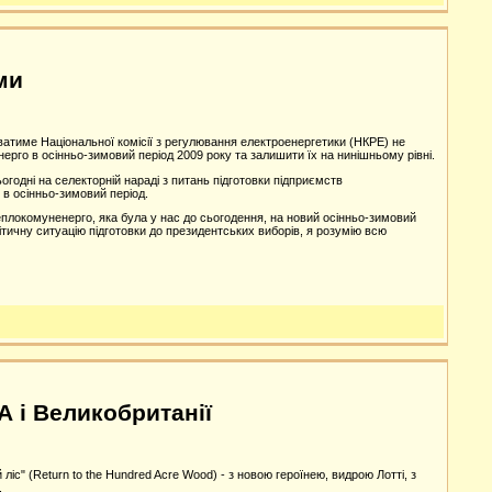
ми
име Національної комісії з регулювання електроенергетики (НКРЕ) не
рго в осінньо-зимовий період 2009 року та залишити їх на нинішньому рівні.
дні на селекторній нараді з питань підготовки підприємств
в осінньо-зимовий період.
плокомуненерго, яка була у нас до сьогодення, на новий осінньо-зимовий
ітичну ситуацію підготовки до президентських виборів, я розумію всю
А і Великобританії
ліс" (Return to the Hundred Acre Wood) - з новою героїнею, видрою Лотті, з
.