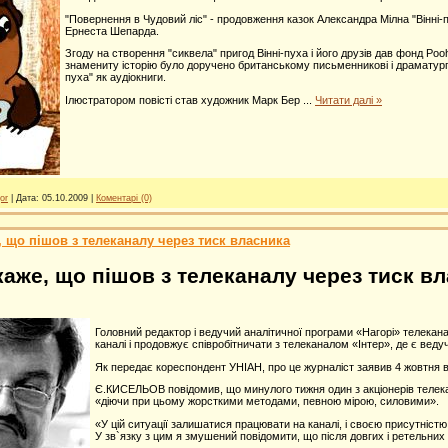
"Повернення в Чудовий ліс" - продовження казок Александра Мілна "Вінні-п
Ернеста Шепарда.
Згоду на створення "сиквела" пригод Вінні-пуха і його друзів дав фонд P
знамениту історію було доручено британському письменникові і драматургові
пуха" як аудіокниги.
Ілюстратором повісті став художник Марк Бер
...
Читати далі »
or
|
Дата:
05.10.2009
|
Коментарі (0)
 що пішов з телеканалу через тиск власника
аже, що пішов з телеканалу через тиск в
Головний редактор і ведучий аналітичної програми «Нагорі» телека
каналі і продовжує співробітничати з телеканалом «Інтер», де є вед
Як передає кореспондент УНІАН, про це журналіст заявив 4 жовтня в
Є.КИСЕЛЬОВ повідомив, що минулого тижня один з акціонерів телека
«діючи при цьому жорсткими методами, певною мірою, силовими».
«У цій ситуації залишатися працювати на каналі, і своєю присутністю 
У зв`язку з цим я змушений повідомити, що після довгих і ретельни