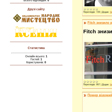
Всього відповідей:
0
Друзі сайту
Переглядів:
726
|
Додав:
Ig
Fitch знизило 
Fitch зниз
Статистика
Онлайн всього:
1
Гостей:
1
Користувачів:
0
Переглядів:
867
|
Додав:
Ig
Помер відомий