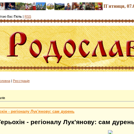
П`ятниця
, 07
ітаю Вас
Гість
|
RSS
олов
на
|
Реєстрація
алів
хін - регіоналу Лук'янову: сам дурень
ерьохін - регіоналу Лук'янову: сам дурен