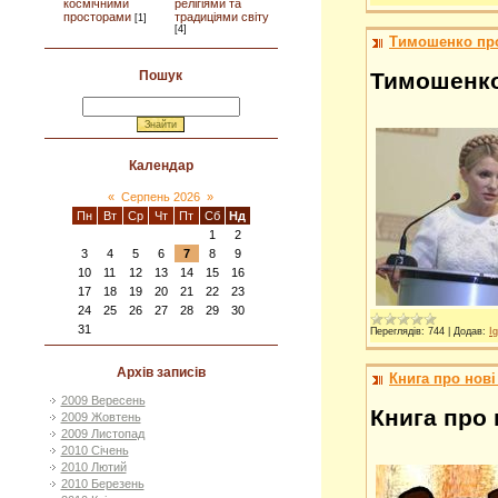
космічними
релігіями та
просторами
традиціями світу
[1]
[4]
Тимошенко про
Тимошенко 
Пошук
Календар
«
Серпень 2026
»
Пн
Вт
Ср
Чт
Пт
Сб
Нд
1
2
3
4
5
6
7
8
9
10
11
12
13
14
15
16
17
18
19
20
21
22
23
24
25
26
27
28
29
30
31
Переглядів:
744
|
Додав:
Ig
Архів записів
Книга про нові
2009 Вересень
Книга про 
2009 Жовтень
2009 Листопад
2010 Січень
2010 Лютий
2010 Березень