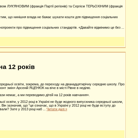
лавом ЛУК’ЯНОВИМ (фракція Партії регіонів) та Сергієм ТЕРЬОХІНИМ (фракція
я тим, що нинішня влада не бажає шукати кошти для підвищення соціальних
нопроекти про підвищення соціальних стандартів. «Давайте відмінимо це без
...
а 12 років
ередньої освіти, зокрема, до переходу на дванадцятирічну середню школу. Про
ронт змін» Арсеній ЯЦЕНЮК на віче в місті Рівне в неділю.
бази немає, а ми переводимо дітей на 12 років навчання».
ї освіти, у 2012 році в Україні не буде жодного випускника середньої школи,
. Він зазначив, що “це означає, що в Україні у 2012 році не буде вступу до
вали? Зате у 2013 році наб
...
Читати далі »