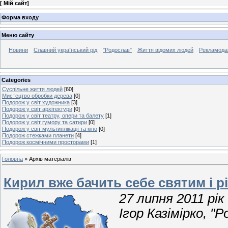
[
Мій сайт
]
Форма входу
Меню сайту
Новини
Славний український рід
"Родослав"
Життя відомих людей
Рекламода
Categories
Суспільне життя людей
[60]
Мистецтво обробки дерева
[0]
Подорож у світ художника
[3]
Подорож у світ архітектури
[0]
Подорож у світ театру, опери та балету
[1]
Подорож у світ гумору та сатири
[0]
Подорож у світ мультиплікації та кіно
[0]
Подорож стежками планети
[4]
Подорож космічними просторами
[1]
Головна
»
Архів матеріалів
Кирил вже бачить себе святим і 
27 липня 2011 рік
Ігор Казімірко, "