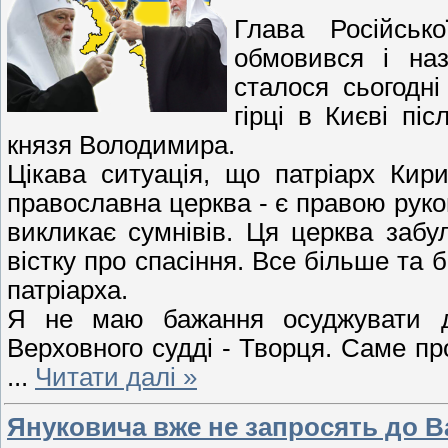
Глава Російськ
обмовився і на
сталося сьогодн
гірці в Києві пі
князя Володимира.
Цікава ситуація, що патріарх Кир
православна церква - є правою руко
викликає сумнівів. Ця церква забу
вістку про спасіння. Все більше та 
патріарха.
Я не маю бажання осуджувати д
Верховного судді - Творця. Саме пр
...
Читати далі »
Януковича вже не запросять до 