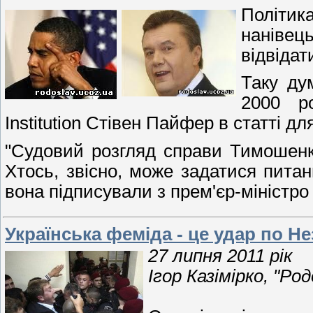
Політик
нанівец
відвідат
Таку ду
2000 ро
Institution Стівен Пайфер в статті д
"Судовий розгляд справи Тимошенк
Хтось, звісно, може задатися питан
вона підписували з прем'єр-міністр
Українська феміда - це удар по Н
27 липня 2011 рік
Ігор Казімірко, "Ро