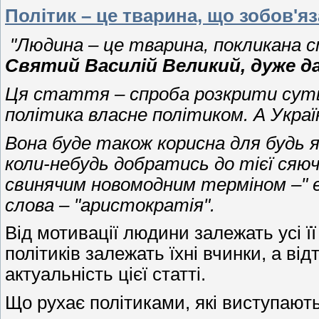
Політик – це тварина, що зобов'я
"Людина – це тварина, покликана 
Святий Василій Великий, дуже д
Ця стаття – спроба розкрити суть
політика власне політиком. А Укра
Вона буде також корисна для будь я
коли-небудь добратись до тієї сяю
свинячим новомодним терміном –" 
слова – "аристократія".
Від мотивації людини залежать усі її
політиків залежать їхні вчинки, а в
актуальність цієї статті.
Що рухає політиками, які виступають