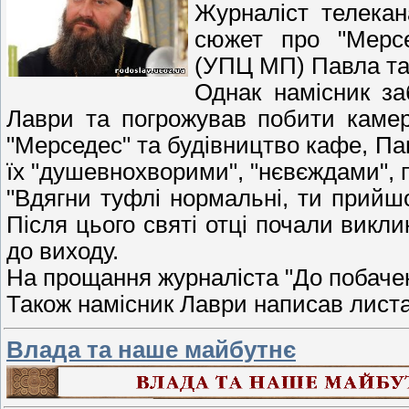
Журналіст телекан
сюжет про "Мерсе
(УПЦ МП) Павла та 
Однак намісник за
Лаври та погрожував побити камер
"Мерседес" та будівництво кафе, Па
їх "душевнохворими", "нєвєждами",
"Вдягни туфлі нормальні, ти прийшо
Після цього святі отці почали викли
до виходу.
На прощання журналіста "До побачення
Також намісник Лаври написав лист
Влада та наше майбутнє