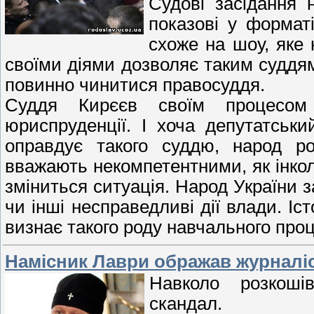
Судові засідання
показові у формат
схоже на шоу, яке
своїми діями дозволяє таким суддям
повинно чинитися правосуддя.
Суддя Кирєєв своїм процесом
юриспруденції. І хоча депутатськи
оправдує такого суддю, народ ро
вважають некомпетентними, як інколи
зміниться ситуація. Народ України 
чи інші несправедливі дії влади. Іс
визнає такого роду навчального про
Намісник Лаври ображав журналіс
Навколо розкоші
скандал.