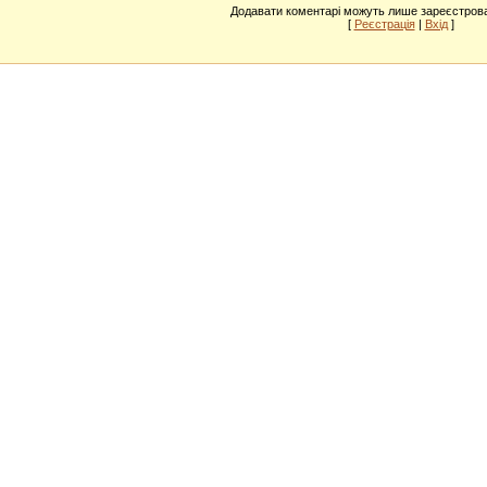
Додавати коментарі можуть лише зареєстрова
[
Реєстрація
|
Вхід
]