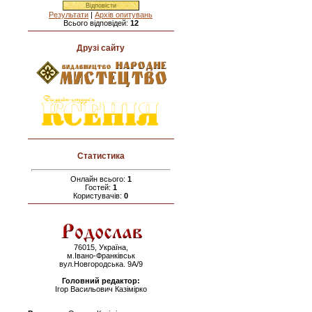
Результати
|
Архів опитувань
Всього відповідей:
12
Друзі сайту
Статистика
Онлайн всього:
1
Гостей:
1
Користувачів:
0
76015, Україна,
м.Івано-Франківськ
вул.Новгородська. 9А/9
Головний редактор:
Ігор Васильович Казімірко