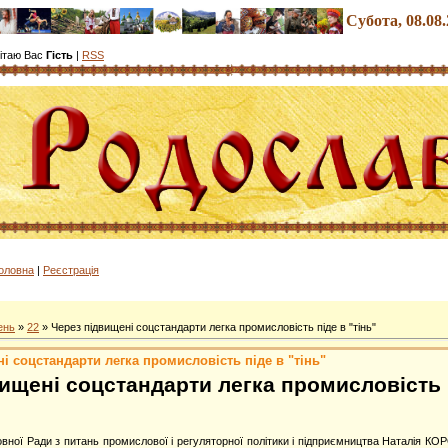
Субота
, 08.08
ітаю Вас
Гість
|
RSS
олов
на
|
Реєстрація
ень
»
22
» Через підвищені соцстандарти легка промисловість піде в "тінь"
і соцстандарти легка промисловість піде в "тінь"
ищені соцстандарти легка промисловість п
овної Ради з питань промислової і регуляторної політики і підприємництва Наталія 