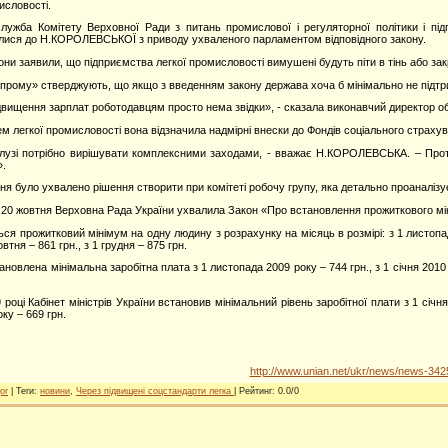
мисловості.
лужба Комітету Верховної Ради з питань промислової і регуляторної політики і під
лися до Н.КОРОЛЕВСЬКОЇ з приводу ухваленого парламентом відповідного закону.
ни заявили, що підприємства легкої промисловості вимушені будуть піти в тінь або зак
прому» стверджують, що якщо з введенням закону держава хоча б мінімально не підтри
ідвищення зарплат роботодавцям просто нема звідки», - сказала виконавчий директор
м легкої промисловості вона відзначила надмірні внески до Фондів соціального страхуван
галузі потрібно вирішувати комплексними заходами, - вважає Н.КОРОЛЕВСЬКА. – Про
».
ня було ухвалено рішення створити при комітеті робочу групу, яка детально проаналізує
20 жовтня Верховна Рада України ухвалила Закон «Про встановлення прожиткового міні
 прожитковий мінімум на одну людину з розрахунку на місяць в розмірі: з 1 листопада 20
овтня – 861 грн., з 1 грудня – 875 грн.
ановлена мінімальна заробітна плата з 1 листопада 2009 року – 744 грн., з 1 січня 2010 рок
році Кабінет міністрів України встановив мінімальний рівень заробітної плати з 1 січня у
оку – 669 грн.
http://www.unian.net/ukr/news/news-342
or
|
Теги
:
новини
,
Через підвищені соцстандарти легка
|
Рейтинг
:
0.0
/
0