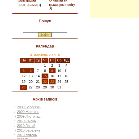
космічними
релігіями та
просторами
традиціями світу
[1]
[4]
Пошук
Календар
«
Жовтень 2009
»
Пн
Вт
Ср
Чт
Пт
Сб
Нд
1
2
3
4
5
6
7
8
9
10
11
12
13
14
15
16
17
18
19
20
21
22
23
24
25
26
27
28
29
30
31
Архів записів
2009 Вересень
2009 Жовтень
2009 Листопад
2010 Січень
2010 Лютий
2010 Березень
2010 Квітень