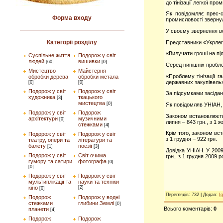
до тінізації легкої про
Як повідомляє прес-с
Форма входу
промисловості зверну
У своєму звернення во
Категорії розділу
Представники «Укрлег
«Вилучати гроші на п
Суспільне життя
Подорож у світ
людей
вишивки
[60]
[0]
Серед нинішніх пробле
Мистецтво
Майстерня
«Проблему тінізації 
обробки дерева
обробки метала
державних закупівель
[0]
[0]
Подорож у світ
Подорож у світ
За підсумками засідан
художника
ткацького
[3]
мистецтва
[0]
Як повідомляв УНІАН, 
Подорож у світ
Подорож
Законом встановлюється
архітектури
музичними
[0]
липня – 843 грн., з 1 ж
стежками
[4]
Крім того, законом вст
Подорож у світ
Подорож у світ
з 1 грудня – 922 грн.
театру, опери та
літератури та
балету
поезії
[1]
[3]
Довідка УНІАН. У 2009 
Подорож у світ
Світ очима
грн., з 1 грудня 2009 р
гумору та сатири
фотографа
[0]
[0]
Подорож у світ
Подорож у світ
мультиплікації та
науки та техніки
кіно
[2]
[0]
Переглядів
: 732 |
Додав
:
Ig
Подорож
Подорож у водні
стежками
глибини Землі
[0]
Всього коментарів
:
0
планети
[4]
Подорож
Подорож