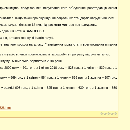
приємництва, представники Всеукраїнського об`єднання роботодавців легкої
риватися, якщо закон про підвищення соціальних стандартів набуде чинності.
має галузь, близько 12 тис. підприємств миттєво постраждають.
 об`єднання Тетяна ЗАМОРОКО.
ня, а також значну тінізацію галузі.
те значним кроком на шляху її вирішення може стати врегулювання питання
 ситуацію в легкій промисловості та розробить програму підтримки галузі.
муму і мінімальної зарплати в 2010 році».
09 року – 701 грн., з 1 січня 2010 року – 825 грн., з 1 квітня – 839 грн., з 1
у – 869 грн., з 1 квітня – 884 грн., з 1 липня – 888 грн., з 1 жовтня – 907 грн.,
 розмірі 605 грн., з 1 квітня – 625 грн., з 1 липня – 630 грн., з 1 жовтня – 650
528.html