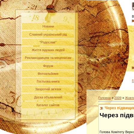
В
Новини
Славний український рід
"Родослав"
Життя відомих людей
Рекламодавцям та меценатам
Форум
Фотоальбоми
Г
Гостьова книга
Зворотній зв'язок
Доска объявлений
Головна
»
2009
»
Жовт
Каталог сайтов
Через підвищен
Через підв
Голова Комітету Верх