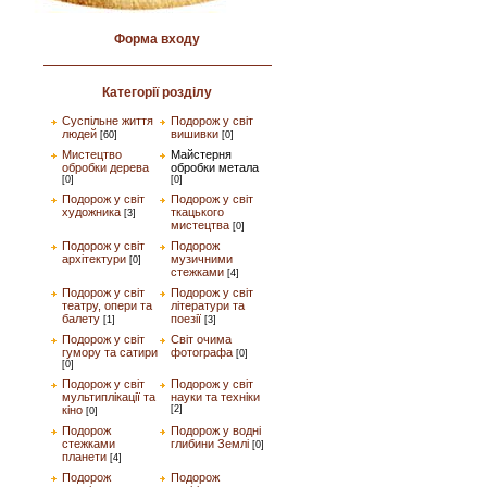
Форма входу
Категорії розділу
Суспільне життя
Подорож у світ
людей
вишивки
[60]
[0]
Мистецтво
Майстерня
обробки дерева
обробки метала
[0]
[0]
Подорож у світ
Подорож у світ
художника
ткацького
[3]
мистецтва
[0]
Подорож у світ
Подорож
архітектури
музичними
[0]
стежками
[4]
Подорож у світ
Подорож у світ
театру, опери та
літератури та
балету
поезії
[1]
[3]
Подорож у світ
Світ очима
гумору та сатири
фотографа
[0]
[0]
Подорож у світ
Подорож у світ
мультиплікації та
науки та техніки
кіно
[2]
[0]
Подорож
Подорож у водні
стежками
глибини Землі
[0]
планети
[4]
Подорож
Подорож