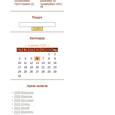
космічними
релігіями та
просторами
традиціями світу
[1]
[4]
Пошук
Календар
«
Серпень 2026
»
Пн
Вт
Ср
Чт
Пт
Сб
Нд
1
2
3
4
5
6
7
8
9
10
11
12
13
14
15
16
17
18
19
20
21
22
23
24
25
26
27
28
29
30
31
Архів записів
2009 Вересень
2009 Жовтень
2009 Листопад
2010 Січень
2010 Лютий
2010 Березень