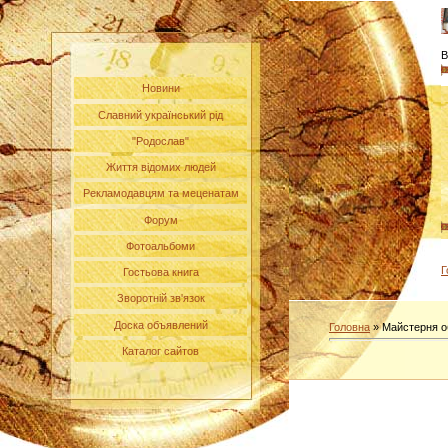
В
Новини
Славний український рід
"Родослав"
Життя відомих людей
Рекламодавцям та меценатам
Форум
Фотоальбоми
Г
Гостьова книга
Зворотній зв'язок
Доска объявлений
Головна
»
Майстерня о
Каталог сайтов