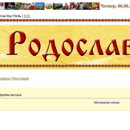
Четвер
, 06.08
ітаю Вас
Гість
|
RSS
олов
на
|
Реєстрація
бробки метала
Матеріалів немає