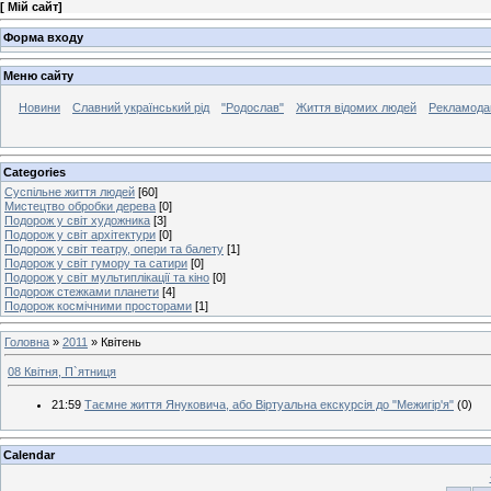
[
Мій сайт
]
Форма входу
Меню сайту
Новини
Славний український рід
"Родослав"
Життя відомих людей
Рекламода
Categories
Суспільне життя людей
[60]
Мистецтво обробки дерева
[0]
Подорож у світ художника
[3]
Подорож у світ архітектури
[0]
Подорож у світ театру, опери та балету
[1]
Подорож у світ гумору та сатири
[0]
Подорож у світ мультиплікації та кіно
[0]
Подорож стежками планети
[4]
Подорож космічними просторами
[1]
Головна
»
2011
»
Квітень
08 Квітня, П`ятниця
21:59
Таємне життя Януковича, або Віртуальна екскурсія до "Межигір'я"
(0)
Calendar