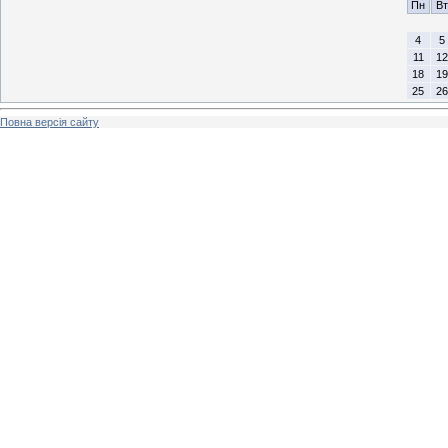
Пн
Вт
4
5
11
12
18
19
25
26
Повна версія сайту