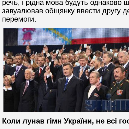
речь, і рідна мова будуть однаково ш
завуалював обіцянку ввести другу де
перемоги.
Коли лунав гімн України, не всі го