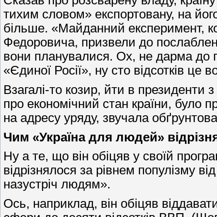
Сказав про розсварену владу, країну
тихим словом» експортовану, на йог
більше. «Майданний експеримент, ко
Федоровича, призвели до послаблення
вони планувалися. Ох, не дарма до
«Єдиної Росії», ну сто відсотків це 
Взагалі-то козир, йти в президенти з
про економічний стан країни, було п
на адресу уряду, звучала обґрунтова
Чим «Україна для людей» відрізн
Ну а те, що він обіцяв у своїй прог
відрізнялося за рівнем популізму ві
назустріч людям».
Ось, наприклад, він обіцяв віддава