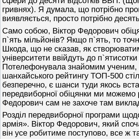
сфери до десяти відсотків ВВП. (Щоп
гривнях). Я думала, що потрібно пр
виявляється, просто потрібно десять
Само собою, Віктор Федорович обіцяв
п`ять мільйонів? Якщо п`ять, то точ
Шкода, що не сказав, як створювати
університети ввійдуть до п`ятисотки 
Потелефонувала знайомим ученим, в
шанхайського рейтингу ТОП-500 стіл
безперечно, є шанси туди якось встав
передвиборної обіцянки ми можемо р
Федорович сам не захоче там викла
Розділ передвиборної програми що
армія». Віктор Федорович, який споч
він усе робитиме поступово, все ж т