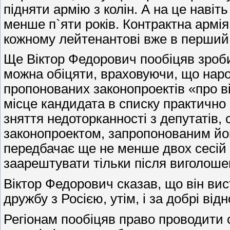
підняти армію з колін. А на це наві
менше п`яти років. Контрактна армія 
кожному лейтенантові вже в перший 
Ще Віктор Федорович пообіцяв зроб
можна обіцяти, враховуючи, що народ
пропонованих законопроектів «про ві
місце кандидата в списку практично 
зняття недоторканності з депутатів, с
законопроектом, запропонованим йо
передбачає ще не менше двох сесій 
заарештувати тільки після виголоше
Віктор Федорович сказав, що він вис
дружбу з Росією, утім, і за добрі від
Регіонам пообіцяв право проводити с