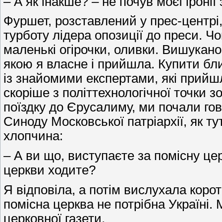
– А як інакше? – не почув моєї іронії
Фуршет, розставлений у прес-центрі
турботу лідера опозиції до преси. Чо
маленькі огірочки, оливки. Вишукано.
якою я власне і прийшла. Купити бли
із знайомими експертами, які прий
скоріше з політтехнологічної точки з
поїздку до Єрусалиму, ми почали гов
Синоду Московської патріархії, як т
хлопчина:
– А ви що, виступаєте за помісну цер
церкви ходите?
Я відповіла, а потім вислухала корот
помісна церква не потрібна Україні. 
церковної газети.