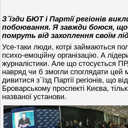
З`їзди БЮТ і Партії регіонів вик
побоювання. Я завжди боюся, що
помруть від захоплення своїм лі
Усе-таки люди, котрі займаються по
психо-емоційну організацію. А ліде
журналістики. Але що стосується ПР,
навряд чи б змогли споглядати цей м
дивитися з`їзд Партії регіонів, що в
Броварському проспекті Києва, тільк
названої установи.