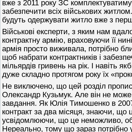
вже з 2011 року ЗС комплектуватиму
забезпечити всіх військових житлом
будуть одержувати житло вже з перш
Військові експерти, з яким нам вда
контрактну армію, враховуючи її ни
армія просто виживала, потрібно бли
щоб набрати контрактників і забезпе
мільярдів гривень на рік. І навіть як
дуже складно протягом року їх «прок
Не виключено, що цей розділ пропис
Олександр Кузьмук. Але він не може
завдання. Як Юлія Тимошенко в 2007
контракт за два місяця, знаючи, що 
усвідомлюючи, що це неможливо, обі
Нереально, тому що зараз потрібно у