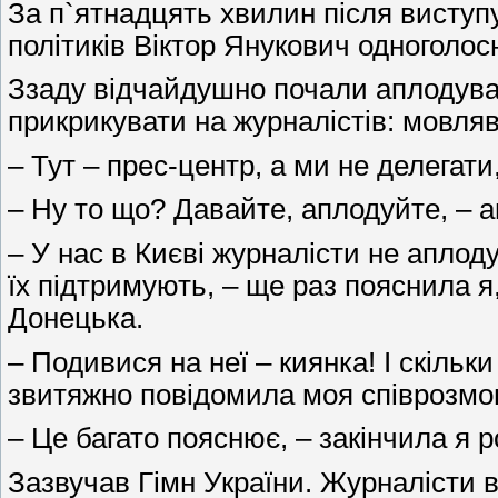
За п`ятнадцять хвилин після виступу
політиків Віктор Янукович одноголос
Ззаду відчайдушно почали аплодува
прикрикувати на журналістів: мовляв
– Тут – прес-центр, а ми не делегати
– Ну то що? Давайте, аплодуйте, – а
– У нас в Києві журналісти не аплод
їх підтримують, – ще раз пояснила я
Донецька.
– Подивися на неї – киянка! І скільки
звитяжно повідомила моя співрозмо
– Це багато пояснює, – закінчила я р
Зазвучав Гімн України. Журналісти в