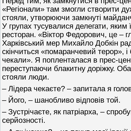
Перед тим, як замкнутися в прес-цент
«Регіонали» там змогли створити ду
стояли, утворюючи замкнуті майданч
У групах тусувалися делегати, яким 
ресторан. «Віктор Федорович, це – гл
Харківський мер Михайло Добкін раді
скінчиться «помаранчевий терор», і 
чекали». Я попленталася в прес-цент
переступаючи блакитну доріжку. Обаб
стояли люди.
– Лідера чекаєте? – запитала я голов
– Його, – шанобливо відповів той.
– Зустрічаєте, як патріарха, – спро
серйозності.