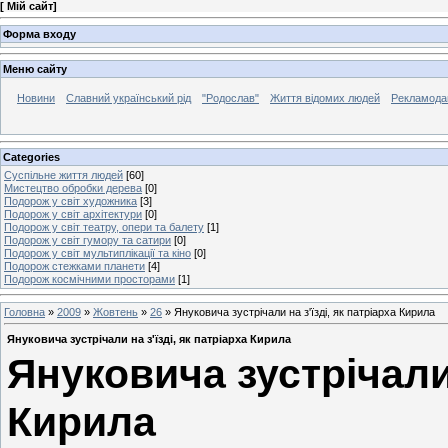
[
Мій сайт
]
Форма входу
Меню сайту
Новини
Славний український рід
"Родослав"
Життя відомих людей
Рекламода
Categories
Суспільне життя людей
[60]
Мистецтво обробки дерева
[0]
Подорож у світ художника
[3]
Подорож у світ архітектури
[0]
Подорож у світ театру, опери та балету
[1]
Подорож у світ гумору та сатири
[0]
Подорож у світ мультиплікації та кіно
[0]
Подорож стежками планети
[4]
Подорож космічними просторами
[1]
Головна
»
2009
»
Жовтень
»
26
» Януковича зустрічали на з'їзді, як патріарха Кирила
Януковича зустрічали на з'їзді, як патріарха Кирила
Януковича зустрічали 
Кирила