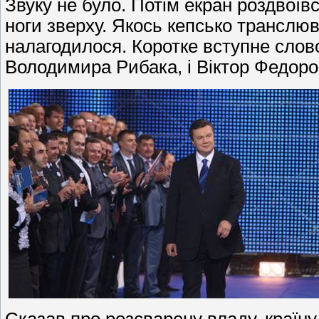
Звуку не було. Потім екран роздвоїв
ноги зверху. Якось кепсько транслюв
налагодилося. Коротке вступне слов
Володимира Рибака, і Віктор Федоро