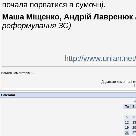
почала порпатися в сумочці.
Маша Міщенко,
Андрій Лавренюк
реформування ЗС)
http://www.unian.ne
Всього коментарів
:
0
Додавати коментарі м
[
Calendar
«
Пн
Вт
5
6
12
13
19
20
26
27