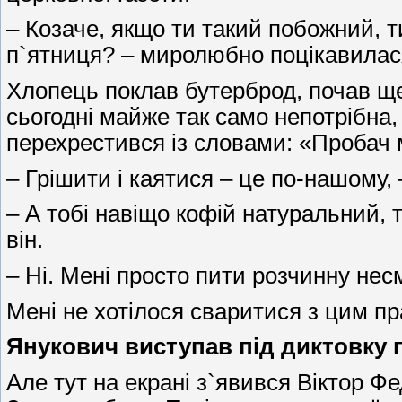
– Козаче, якщо ти такий побожний, т
п`ятниця? – миролюбно поцікавилас
Хлопець поклав бутерброд, почав ще 
сьогодні майже так само непотрібна,
перехрестився із словами: «Пробач м
– Грішити і каятися – це по-нашому, 
– А тобі навіщо кофій натуральний, 
він.
– Ні. Мені просто пити розчинну нес
Мені не хотілося сваритися з цим п
Янукович виступав під диктовку г
Але тут на екрані з`явився Віктор Фе