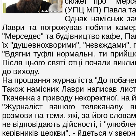
сюжет про "Мерсе
(УПЦ МП) Павла та 
Однак намісник за
Лаври та погрожував побити камер
"Мерседес" та будівництво кафе, Па
їх "душевнохворими", "нєвєждами",
"Вдягни туфлі нормальні, ти прийшо
Після цього святі отці почали викли
до виходу.
На прощання журналіста "До побачення
Також намісник Лаври написав лист
Ткаченка з приводу некоректної, на й
"Журналіст вашого телеканалу, в
розмови на теми, які, за його словами
не відповідають дійсності, і "улюбл
керівників церкви", - йдеться у зверн