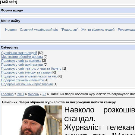
[
Мій сайт
]
Форма входу
Меню сайту
Новини
Славний український рід
"Родослав"
Життя відомих людей
Рекламода
Categories
Суспільне життя людей
[60]
Мистецтво обробки дерева
[0]
Подорож у світ художника
[3]
Подорож у світ архітектури
[0]
Подорож у світ театру, опери та балету
[1]
Подорож у світ гумору та сатири
[0]
Подорож у світ мультиплікації та кіно
[0]
Подорож стежками планети
[4]
Подорож космічними просторами
[1]
Головна
»
2011
»
Липень
»
27
» Намісник Лаври ображав журналістів та погрожував по
Намісник Лаври ображав журналістів та погрожував побити камеру
Навколо розкоші
скандал.
Журналіст телекан