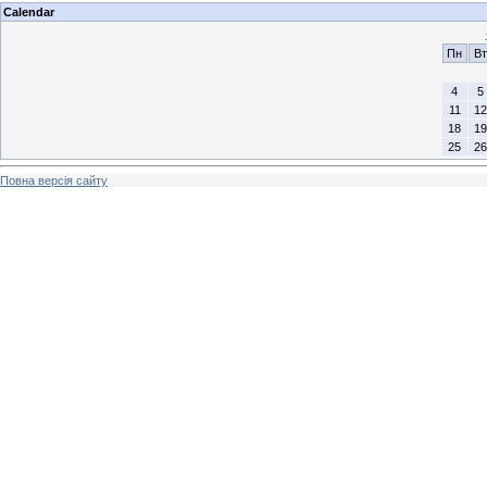
Calendar
Пн
Вт
4
5
11
12
18
19
25
26
Повна версія сайту