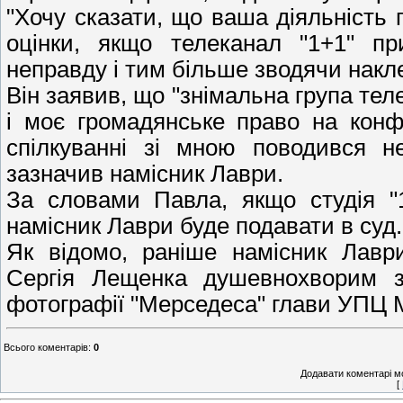
"Хочу сказати, що ваша діяльність 
оцінки, якщо телеканал "1+1" пр
неправду і тим більше зводячи накле
Він заявив, що "знімальна група те
і моє громадянське право на конф
спілкуванні зі мною поводився н
зазначив намісник Лаври.
За словами Павла, якщо студія "1
намісник Лаври буде подавати в суд.
Як відомо, раніше намісник Лаври
Сергія Лещенка душевнохворим з
фотографії "Мерседеса" глави УПЦ
Всього коментарів
:
0
Додавати коментарі м
[