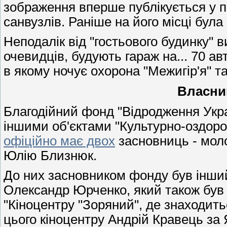
зображення вперше публікується у пр
санвузлів. Раніше на його місці була
Неподалік від "гостьового будинку" 
очевидців, будують гараж на... 70 а
в якому ночує охорона "Межигір'я" т
Власник
Благодійний фонд "Відродження Укра
іншими об'єктами "Культурно-оздоро
офіційно має двох
засновниць - моло
Юлію Близнюк.
До них засновником фонду був інш
Олександр Юрченко, який також був
"Кіноцентру "Зоряний", де знаходит
цього кіноцентру Андрій Кравець з