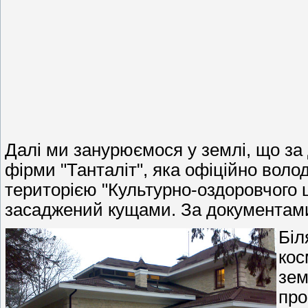
Далі ми занурюємося у землі, що за
фірми "Танталіт", яка офіційно воло
територією "Культурно-оздоровчого 
засаджений кущами. За документами,
Біл
кос
зем
про