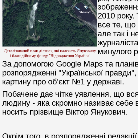
зображення
2010 року.
все те, що
але так і н
журналіста
минулого р
Деталізований план ділянок, які належать Януковичу
і благодійному фонду "Відродження України"
За допомогою Google Maps та планів 
розпорядженні "Української правди"
картину про об'єкт №1 у державі.
Побачене дає чітке уявлення, що вс
людину - яка скромно називає себе в
носить прізвище Віктор Янукович.
Окрім того, в розпорядженні редакці