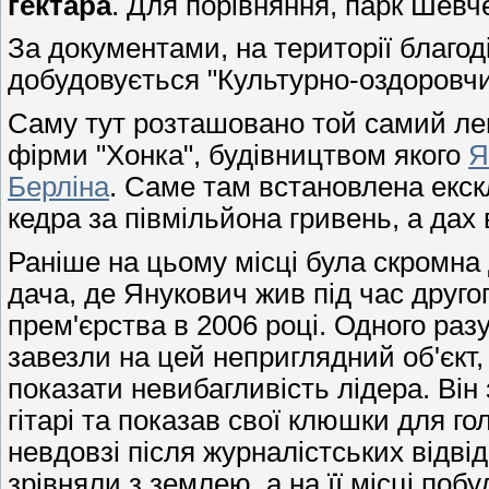
гектара
. Для порівняння, парк Шевче
За документами, на території благод
добудовується "Культурно-оздоровчи
Саму тут розташовано той самий лег
фірми "Хонка", будівництвом якого
Я
Берліна
. Саме там встановлена екскл
кедра за півмільйона гривень, а дах 
Раніше на цьому місці була скромна
дача, де Янукович жив під час друго
прем'єрства в 2006 році. Одного разу
завезли на цей неприглядний об'єкт
показати невибагливість лідера. Він 
гітарі та показав свої клюшки для го
невдовзі після журналістських відві
зрівняли з землею, а на її місці поб