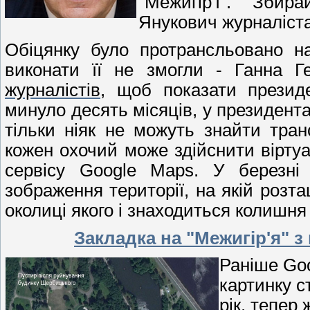
"Межигір'ї". "Збир
Янукович журналіста
Обіцянку було протрансльовано на
виконати її не змогли - Ганна 
журналістів
, щоб показати президе
минуло десять місяців, у президент
тільки ніяк не можуть знайти тран
кожен охочий може здійснити вірту
сервісу Google Maps. У березні
зображення території, на якій розта
околиці якого і знаходиться колишня
Закладка на "Межигір'я" з
Раніше Go
картинку с
рік, тепер 