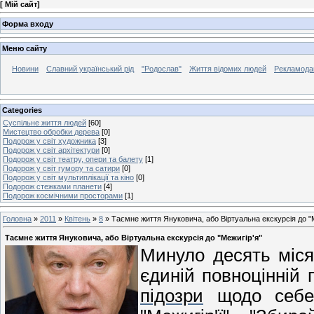
[
Мій сайт
]
Форма входу
Меню сайту
Новини
Славний український рід
"Родослав"
Життя відомих людей
Рекламода
Categories
Суспільне життя людей
[60]
Мистецтво обробки дерева
[0]
Подорож у світ художника
[3]
Подорож у світ архітектури
[0]
Подорож у світ театру, опери та балету
[1]
Подорож у світ гумору та сатири
[0]
Подорож у світ мультиплікації та кіно
[0]
Подорож стежками планети
[4]
Подорож космічними просторами
[1]
Головна
»
2011
»
Квітень
»
8
» Таємне життя Януковича, або Віртуальна екскурсія до "М
Таємне життя Януковича, або Віртуальна екскурсія до "Межигір'я"
Минуло десять міся
єдиній повноцінній
підозри
щодо себе 