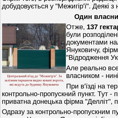
добудовується у "Межигір'ї". Деякі з
Один власни
Отже,
137 гекта
були розподілені
документами на
Януковичу, фірм
"Відродження Ук
Але реально вс
власником - нин
Центральний в'їзд до "Межигір'я". За
залізним парканом видно ковані ворота,
При в'їзді на те
які ведуть до будинку Януковича
контрольно-пропускний пункт. Тут - 
приватна донецька фірма "Делліт", 
Одразу за контрольно-пропускним пу