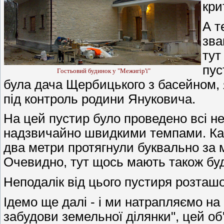
кри
А т
зва
тут
пус
Гостьовий будинок у "Межигір'ї"
була дача Щербицького з басейном, я
під контроль родини Януковича.
На цей пустир було проведено всі нео
надзвичайно швидкими темпами. Кабе
два метри протягнули буквально за м
Очевидно, тут щось мають також бу
Неподалік від цього пустиря розташ
Ідемо ще далі - і ми натрапляємо на
забудови земельної ділянки", цей об