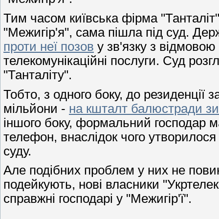
Тим часом київська фірма "Танталіт"
"Межигір'я", сама пішла під суд. Де
проти неї позов
у зв'язку з відмовою 
телекомунікаційні послуги. Суд розгл
"Танталіту".
Тобто, з одного боку, до резиденції
мільйони -
на кшталт балюстради зи
іншого боку, формальний господар ма
телефон, внаслідок чого утворилося 
суду.
Але подібних проблем у них не пови
подейкують, нові власники "Укртелек
справжні господарі у "Межигір'ї".