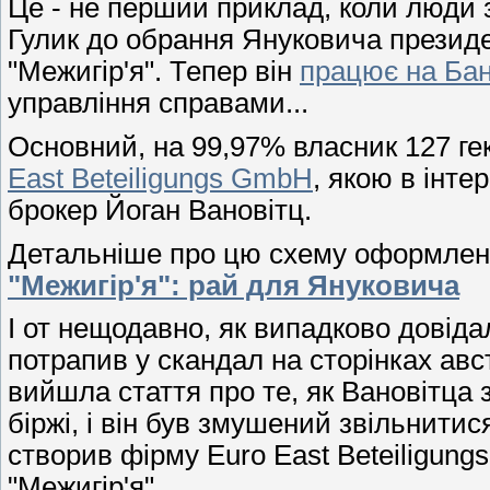
Це - не перший приклад, коли люди з
Гулик до обрання Януковича президе
"Межигір'я". Тепер він
працює на Бан
управління справами...
Основний, на 99,97% власник 127 гек
East Beteiligungs GmbH
, якою в інте
брокер Йоган Вановітц.
Детальніше про цю схему оформленн
"Межигір'я": рай для Януковича
І от нещодавно, як випадково довіда
потрапив у скандал на сторінках авст
вийшла стаття про те, як Вановітца 
біржі, і він був змушений звільнитися
створив фірму Euro East Beteiligun
"Межигір'я".