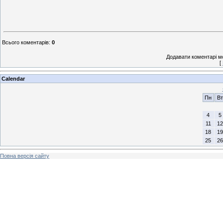
Всього коментарів
:
0
Додавати коментарі м
[
Calendar
Пн
Вт
4
5
11
12
18
19
25
26
Повна версія сайту