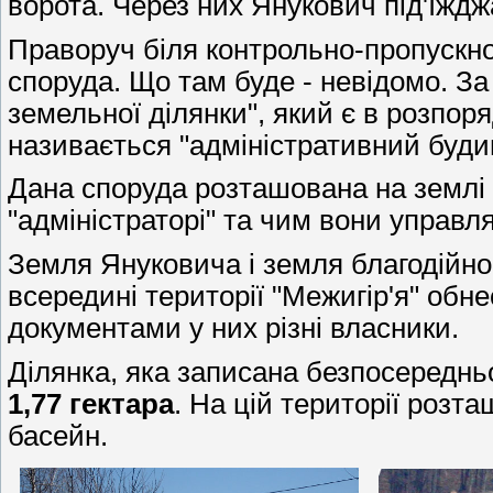
ворота. Через них Янукович під'їждж
Праворуч біля контрольно-пропускно
споруда. Що там буде - невідомо. З
земельної ділянки", який є в розпоря
називається "адміністративний буди
Дана споруда розташована на землі ф
"адміністраторі" та чим вони управл
Земля Януковича і земля благодійно
всередині території "Межигір'я" обн
документами у них різні власники.
Ділянка, яка записана безпосереднь
1,77 гектара
. На цій території розт
басейн.