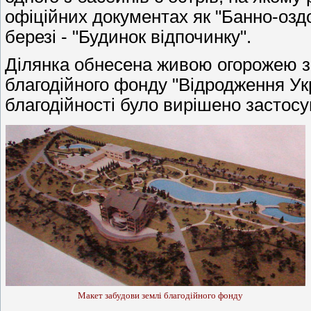
офіційних документах як "Банно-озд
березі - "Будинок відпочинку".
Ділянка обнесена живою огорожею з
благодійного фонду "Відродження Ук
благодійності було вирішено застосув
Макет забудови землі благодійного фонду