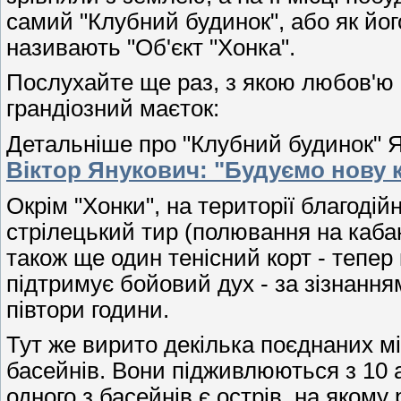
самий "Клубний будинок", або як йо
називають "Об'єкт "Хонка".
Послухайте ще раз, з якою любов'ю 
грандіозний маєток:
Детальніше про "Клубний будинок" Я
Віктор Янукович: "Будуємо нову к
Окрім "Хонки", на території благод
стрілецький тир (полювання на кабан
також ще один тенісний корт - тепер
підтримує бойовий дух - за зізнання
півтори години.
Тут же вирито декілька поєднаних 
басейнів. Вони підживлюються з 10 
одного з басейнів є острів, на яком