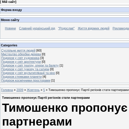
[
Мій сайт
]
Форма входу
Меню сайту
Новини
Славний український рід
"Родослав"
Життя відомих людей
Рекламода
Categories
Суспільне життя людей
[60]
Мистецтво обробки дерева
[0]
Подорож у світ художника
[3]
Подорож у світ архітектури
[0]
Подорож у світ театру, опери та балету
[1]
Подорож у світ гумору та сатири
[0]
Подорож у світ мультиплікації та кіно
[0]
Подорож стежками планети
[4]
Подорож космічними просторами
[1]
Головна
»
2009
»
Жовтень
»
5
» Тимошенко пропонує Партії регіонів стати партнерами
Тимошенко пропонує Партії регіонів стати партнерами
Тимошенко пропонує П
партнерами