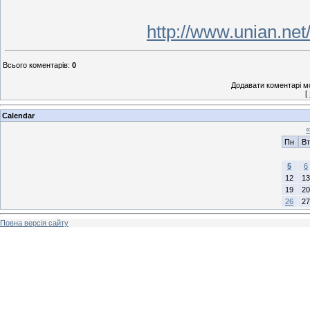
http://www.unian.ne
Всього коментарів
:
0
Додавати коментарі м
[
Calendar
«
Пн
Вт
5
6
12
13
19
20
26
27
Повна версія сайту