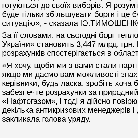
готуються до своїх виборів. Я розумі
буде тільки збільшувати борги і це 
ситуацію», - сказала Ю.ТИМОШЕНК
За її словами, на сьогодні борг те
України» становить 3,447 млрд. грн.
розрахунків спостерігається в областя
«Я хочу, щоби ми з вами стали парт
якщо ми даємо вам можливості знаход
керівники, будь ласка, зробіть хоча 
забезпечте розрахунки за природний
«Нафтогазом», і тоді я дійсно повірю,
декілька антикризових менеджерів і 
закликала голова уряду.