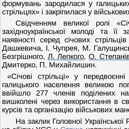
формувань зародилася у галицьких
стрільцях» і закріпилася у військов
Свідченням великої ролі «Сі
західноукраїнської молоді та її
наявності серед січових стрільців
Дашкевича, І. Чупрея, М. Галущинс
Безгрішного,
Л. Лепкого
,
О. Степані
Дмитерко, П. Михайлишин.
«Січові стрільці» у передвоєнні
галицького населення великою по
ввійшло 277 членів поділених 
вишколені через використання в св
курсів та організацію військових ма
На заклик Головної Української 