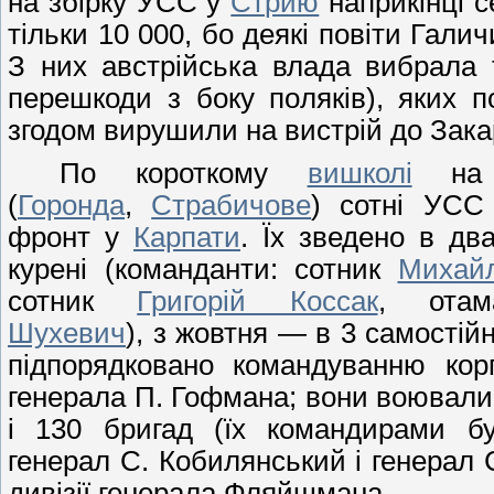
на збірку УСС у
Стрию
наприкінці с
тільки 10 000, бо деякі повіти Гали
З них австрійська влада вибрала 
перешкоди з боку поляків), яких п
згодом вирушили на вистрій до Зака
По короткому
вишколі
на З
(
Горонда
,
Страбичове
) сотні УСС
фронт у
Карпати
. Їх зведено в дв
курені (команданти: сотник
Михай
сотник
Григорій Коссак
, от
Шухевич
), з жовтня — в 3 самостій
підпорядковано командуванню кор
генерала П. Гофмана; вони воювали 
і 130 бригад (їх командирами бу
генерал С. Кобилянський і генерал С
дивізії генерала Фляйшмана.