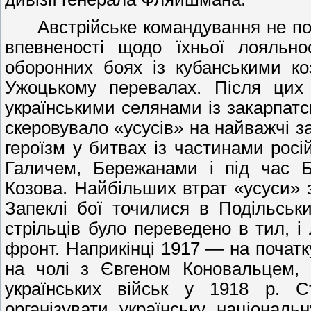
Австрійське командування не по
впевненості щодо їхньої лояльн
оборонних боях із кубанськими ко
Ужоцькому перевалах. Після цих
українськими селянами із закарпатс
скеровувало «усусів» на найважчі 
героїзм у битвах із частинами росій
Галичем, Бережанами і під час Б
Козова. Найбільших втрат «усуси» з
Запеклі бої точилися в Подільськи
стрільців було переведено в тил, 
фронт. Наприкінці 1917 — на початк
на чолі з Євгеном Коновальцем,
українських військ у 1918 р.
організувати українську націонал