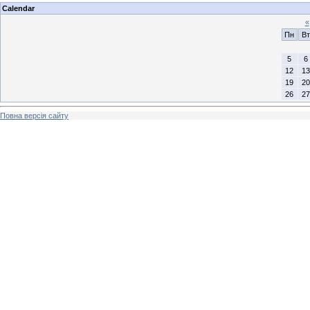
Calendar
«
Пн
Вт
5
6
12
13
19
20
26
27
Повна версія сайту