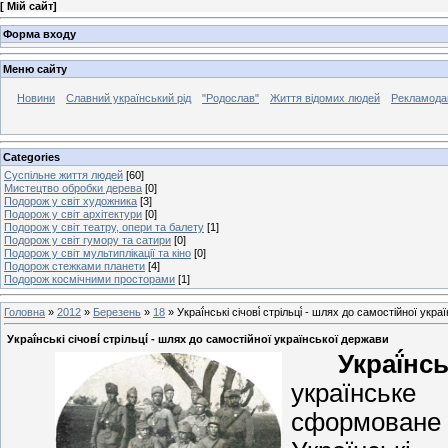
[
Мій сайт
]
Форма входу
Меню сайту
Новини
Славний український рід
"Родослав"
Життя відомих людей
Рекламода
Categories
Суспільне життя людей
[60]
Мистецтво обробки дерева
[0]
Подорож у світ художника
[3]
Подорож у світ архітектури
[0]
Подорож у світ театру, опери та балету
[1]
Подорож у світ гумору та сатири
[0]
Подорож у світ мультиплікації та кіно
[0]
Подорож стежками планети
[4]
Подорож космічними просторами
[1]
Головна
»
2012
»
Березень
»
18
» Украї́нські січові́ стрільці́ - шлях до самостійної укр
Украї́нські січові́ стрільці́ - шлях до самостійної української держави
Украї́нс
українськ
сформова