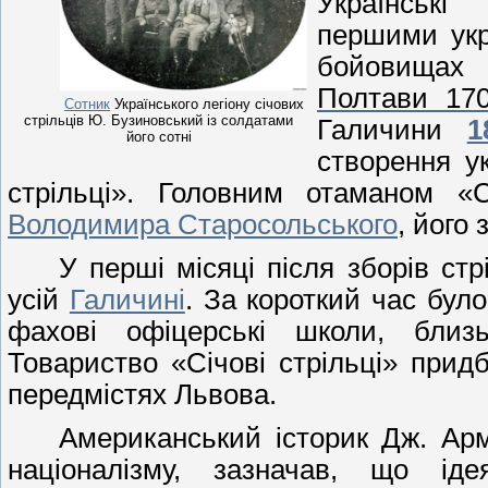
Українські
першими укр
бойовищах 
Полтави 17
Сотник
Українського легіону січових
стрільців Ю. Бузиновський із солдатами
Галичини
1
його сотні
створення ук
стрільці». Головним отаманом «С
Володимира Старосольського
, його
У перші місяці після зборів ст
усій
Галичині
. За короткий час було 
фахові офіцерські школи, близь
Товариство «Січові стрільці» прид
передмістях Львова.
Американський історик Дж. Арм
націоналізму, зазначав, що іде