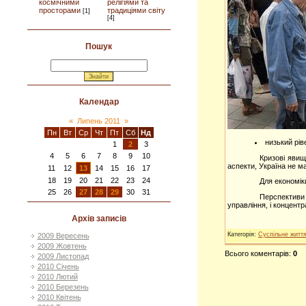
космічними
релігіями та
просторами
традиціями світу
[1]
[4]
Пошук
Календар
«
Липень 2011
»
Пн
Вт
Ср
Чт
Пт
Сб
Нд
низький ріве
1
2
3
4
5
6
7
8
9
10
Кризові явищ
аспекти, Україна не м
11
12
13
14
15
16
17
18
19
20
21
22
23
24
Для економік
25
26
27
28
29
30
31
Перспективи 
управління, і концентр
Архів записів
Категорія
:
Суспільне житт
2009 Вересень
2009 Жовтень
Всього коментарів
:
0
2009 Листопад
2010 Січень
2010 Лютий
2010 Березень
2010 Квітень