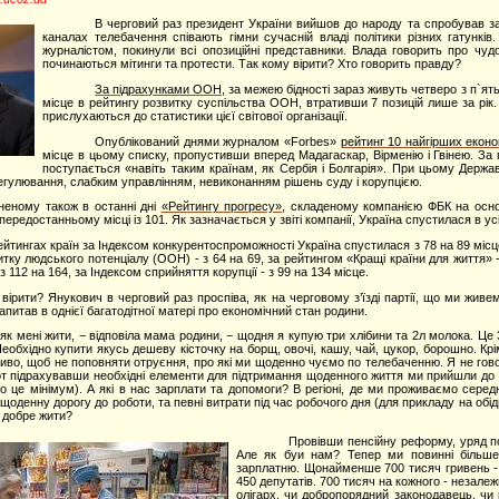
В черговий раз президент України вийшов до народу та спробував за
каналах телебачення співають гімни сучасній владі політики різних гатунк
журналістом, покинули всі опозиційні представники. Влада говорить про чуд
починаються мітинги та протести. Так кому вірити? Хто говорить правду?
За підрахунками ООН,
за межею бідності зараз живуть четверо з п`ятьо
місце в рейтингу розвитку суспільства ООН, втративши 7 позицій лише за рік.
прислухаються до статистики цієї світової організації.
Опублікований днями журналом «
Forbes
»
рейтинг 10 найгірших еконо
місце в цьому списку, пропустивши вперед Мадагаскар, Вірменію і Гвінею.
За 
поступається «навіть таким країнам, як Сербія і Болгарія». При цьому Дер
гулювання, слабким управлінням, невиконанням рішень суду і корупцією.
неному також в останні дні
«Рейтингу прогресу»,
складеному компанією ФБК на основі
ередостанньому місці із 101. Як зазначається у звіті компанії, Україна спустилася в ус
ейтингах країн за Індексом конкурентоспроможності Україна спустилася з 78 на 89 місце
итку людського потенціалу (ООН) - з 64 на 69, за рейтингом «Кращі країни для життя» - 
з 112 на 164, за Індексом сприйняття корупції - з 99 на 134 місце.
вірити? Янукович в черговий раз проспіва, як на черговому з’їзді партії, що ми жи
питав в однієї багатодітної матері про економічний стан родини.
як мені жити, − відповіла мама родини, − щодня я купую три хлібини та 2л молока. Це 3
 Необхідно купити якусь дешеву кісточку на борщ, овочі, кашу, чай, цукор, борошно. Кр
иво, щоб не поповняти отруєння, про які ми щоденно чуємо по телебаченню. Я не гово
І от підрахувавши необхідні елементи для підтримання щоденного життя ми прийшли до
о це мінімум). А які в нас зарплати та допомоги? В регіоні, де ми проживаємо серед
щоденну дорогу до роботи, та певні витрати під час робочого дня (для прикладу на обі
 добре жити?
Провівши пенсійну реформу, уряд п
Але як буи нам? Тепер ми повинні більше
зарплатню.
Щонайменше 700 тисяч гривень - 
450 депутатів.
700 тисяч на кожного - незалеж
олігарх, чи добропорядний законодавець, чи