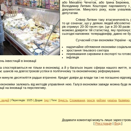
або Михайло Чечетов, або Ірина Бережна,
Володимир Литвин.
Кошторис парламенту з д
документом. Минулого року, коли ухвалюв
депутатам.
Спікер Литвин таку втаємниченість
то це означає, що у деяких людей абсолютно н
рік отримує 20-30 тисяч грн. (це в 20-30 разі
можемо довіряти тій статистиці, яку пропонує
сьогодні наповнює телерадіоефір, давно не було
Сучасний стан економіки України - 
надзичайне обтяження економіки соціальн
зростання тіньового сектора
переважання сировини в експорті та готової 
інфляція
нь інвестицій в інновації
а спостерігаються не тільки в економіці, а й у багатьох інших сферах нашого життя, зо
ає шансів на довгострокові успіхи в політичному та економічному реформуванні.
и минуле десятиліття радше втрачене. Кредит довіри до влади так і не погашено відпов
економіки залежать від методів управління нею. Галузі економіки завжди можна буде я
ації на інновації та перспективу
.
я людей
|
Переглядів
: 1025 |
Додав
:
Igor
|
Теги
:
бідність
,
Споживання
,
пенсія
,
рейтинг
,
україна
,
Казімірко
Додавати коментарі можуть лише зареєстрова
[
Реєстрація
|
Вхід
]