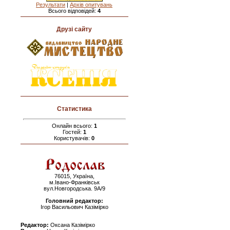
Результати
|
Архів опитувань
Всього відповідей:
4
Друзі сайту
Статистика
Онлайн всього:
1
Гостей:
1
Користувачів:
0
76015, Україна,
м.Івано-Франківськ
вул.Новгородська. 9А/9
Головний редактор:
Ігор Васильович Казімірко
Редактор:
Оксана Казімірко