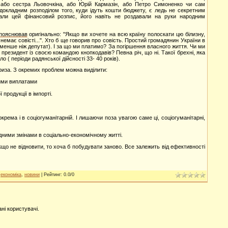
 або сестра Льовочкіна, або Юрій Кармазін, або Петро Симоненко чи сам
окладним розподілом того, куди ідуть кошти бюджету, є ледь не секретним
али цей фінансовий розпис, його навіть не роздавали на руки народним
пояснював
оригінально: "Якщо ви хочете на всю країну полоскати цю білизну,
емає совісті...".
Хто б ще говорив про совість. Простий громадянин України в
в менше ніж депутат). І за що ми платимо? За погіршення власного життя. Чи ми
 президент із своєю командою кнопкодавів? Певна річ, що ні. Такої брехні, яка
 ( періоди радянської дійсності 33- 40 років).
криза. З окремих проблем можна виділити:
ими виплатами
продукції в імпорті.
крема і в соціогуманітарній. І лишаючи поза увагою саме ці, соціогуманітарні,
ідними змінами в соціально-економічному житті.
кщо не відновити, то хоча б побудувати заново. Все залежить від ефективності
,
економіка
,
новини
|
Рейтинг
:
0.0
/
0
ні користувачі.