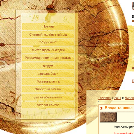
В
Новини
Славний український рід
"Родослав"
Життя відомих людей
Рекламодавцям та меценатам
Форум
Фотоальбоми
Г
Гостьова книга
Зворотній зв'язок
Доска объявлений
Головна
»
2011
»
Липен
Каталог сайтов
Влада та наше
Ігор Казімірк
http://rodosla