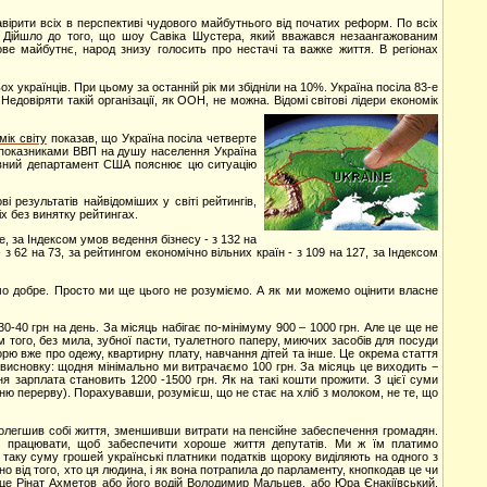
вірити всіх в перспективі чудового майбутнього від початих реформ. По всіх
ів. Дійшло до того, що шоу Савіка Шустера, який вважався незаангажованим
ове майбутнє, народ знизу голосить про нестачі та важке життя. В регіонах
х українців. При цьому за останній рік ми збідніли на 10%. Україна посіла 83-е
Недовіряти такій організації, як ООН, не можна. Відомі світові лідери економік
мік світу
показав, що Україна посіла четверте
показниками ВВП на душу населення Україна
жавний департамент США пояснює цю ситуацію
 результатів найвідоміших у світі рейтингів,
іх без винятку рейтингах.
, за Індексом умов ведення бізнесу - з 132 на
з 62 на 73, за рейтингом економічно вільних країн - з 109 на 127, за Індексом
вемо добре. Просто ми ще цього не розуміємо. А як ми можемо оцінити власне
0-40 грн на день. За місяць набігає по-мінімуму 900 – 1000 грн. Але це ще не
ім того, без мила, зубної пасти, туалетного паперу, миючих засобів для посуди
рю вже про одежу, квартирну плату, навчання дітей та інше. Це окрема стаття
 висновку: щодня мінімально ми витрачаємо 100 грн. За місяць це виходить −
ня зарплата становить 1200 -1500 грн. Як на такі кошти прожити. З цієї суми
дню перерву). Порахувавши, розумієш, що не стає на хліб з молоком, не те, що
олегшив собі життя, зменшивши витрати на пенсійне забеспечення громадян.
 працювати, щоб забеспечити хороше життя депутатів. Ми ж їм платимо
таку суму грошей українські платники податків щороку виділяють на одного з
но від того, хто ця людина, і як вона потрапила до парламенту, кнопкодав це чи
 це Рінат Ахметов або його водій Володимир Мальцев, або Юра Єнакіївський,