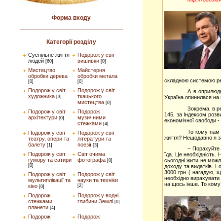
Форма входу
Категорії розділу
Суспільне життя
Подорож у світ
людей
вишивки
[60]
[0]
Мистецтво
Майстерня
обробки дерева
обробки метала
складною системою ре
[0]
[0]
Подорож у світ
Подорож у світ
А в оприлюд
художника
ткацького
[3]
Україна опинилася на п
мистецтва
[0]
Зокрема, в р
Подорож у світ
Подорож
145, за Індексом розв
архітектури
музичними
[0]
економічної свободи - 
стежками
[4]
То кому нам 
Подорож у світ
Подорож у світ
життя? Нещодавно я за
театру, опери та
літератури та
балету
поезії
[1]
[3]
− Порахуйте 
Подорож у світ
Світ очима
їда. Це необхідність.
гумору та сатири
фотографа
сьогодні жити не можл
[0]
[0]
доходу та видатків. 
3000 грн ( нагадую, щ
Подорож у світ
Подорож у світ
необхідно вирахувати 
мультиплікації та
науки та техніки
на щось інше. То кому
кіно
[2]
[0]
Подорож
Подорож у водні
стежками
глибини Землі
[0]
планети
[4]
Подорож
Подорож