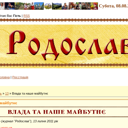
Субота
, 08.08
ітаю Вас
Гість
|
RSS
олов
на
|
Реєстрація
ь
»
13
» Влада та наше майбутнє
 майбутнє
о
(журнал "Родослав"), 13 липня 2011 рік
v.ucoz.ua