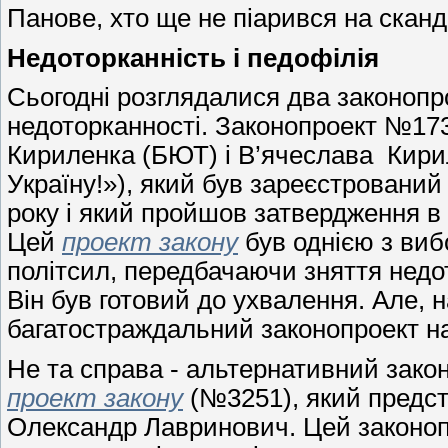
Панове, хто ще не піарився на сканд
Недоторканність і педофілія
Сьогодні розглядалися два законопр
недоторканності. Законопроект №173
Кириленка (БЮТ) і В’ячеслава Кири
Україну!»), який був зареєстрований
року і який пройшов затвердження в
Цей
проект закону
був однією з виб
політсил, передбачаючи зняття недот
Він був готовий до ухвалення. Але, 
багатостраждальний законопроект на
Не та справа - альтернативний зако
проект закону
(№3251), який предста
Олександр Лавринович. Цей законоп