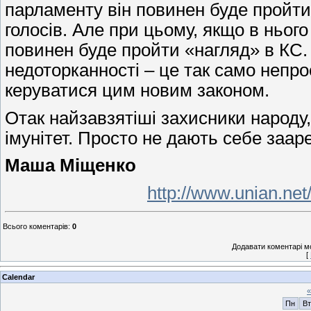
парламенту він повинен буде пройти 
голосів. Але при цьому, якщо в нього
повинен буде пройти «нагляд» в КС.
недоторканності – це так само непро
керуватися цим новим законом.
Отак найзавзятіші захисники народу
імунітет. Просто не дають себе заар
Маша Міщенко
http://www.unian.ne
Всього коментарів
:
0
Додавати коментарі м
[
Calendar
«
Пн
Вт