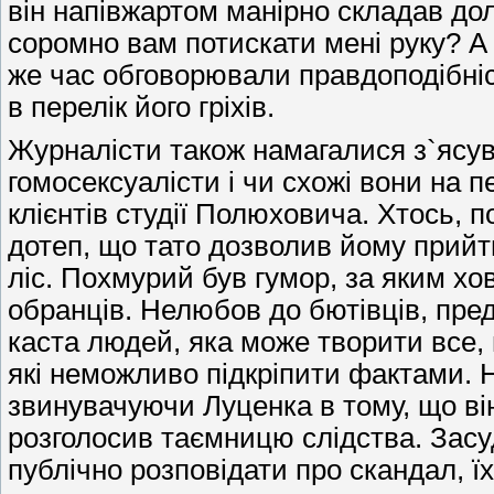
він напівжартом манірно складав до
соромно вам потискати мені руку? А 
же час обговорювали правдоподібніст
в перелік його гріхів.
Журналісти також намагалися з`ясув
гомосексуалісти і чи схожі вони на 
клієнтів студії Полюховича. Хтось,
дотеп, що тато дозволив йому прийт
ліс. Похмурий був гумор, за яким х
обранців. Нелюбов до бютівців, пре
каста людей, яка може творити все,
які неможливо підкріпити фактами. Н
звинувачуючи Луценка в тому, що він
розголосив таємницю слідства. Зас
публічно розповідати про скандал, ї