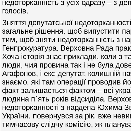
недоторканність з усіх одразу – з деп
голосів.
Зняття депутатської недоторканності
загальне рішення, щоб випустити па
тим, щоб зняти недоторканність з н
Генпрокуратура. Верховна Рада прак
Хоча історія знає приклади, коли з 
люди, чия провина так і не була дов
Агафонов, і екс-депутат, колишній 
знаємо, які там операції проводив й
факт залишається фактом – всі украї
людина п`ять років відсиділа. Верхо
недоторканності з нардепа Юхима Звя
України, повернувся за рік, вже нев
тимчасову слідчу комісію, як плану