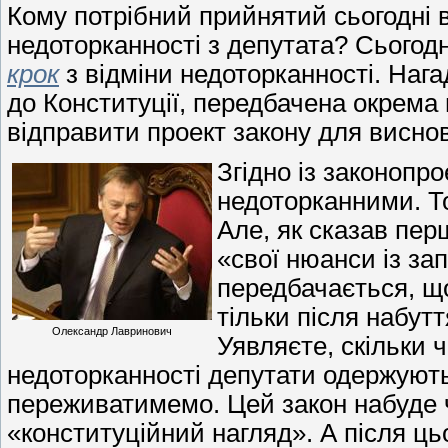
Кому потрібний прийнятий сьогодні в
недоторканності з депутата? Сьогод
крок
з відміни недоторканності. Нага
до Конституції, передбачена окрема
відправити проект закону для виснов
Згідно із законопр
недоторканними. Т
Але, як сказав пер
«свої нюанси із з
передбачається, щ
тільки після набут
Олександр Лавринович
Уявляєте, скільки 
недоторканності депутати одержують 
переживатимемо. Цей закон набуде ч
«конституційний нагляд». А після цьо