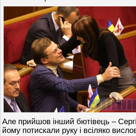
Але прийшов інший бютівець – Сергій
йому потискали руку і всіляко висло