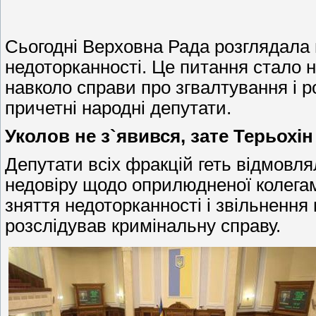
Сьогодні Верховна Рада розглядала 
недоторканності. Це питання стало 
навколо справи про згвалтування і р
причетні народні депутати.
Уколов не з`явився, зате Терьохін
Депутати всіх фракцій геть відмовл
недовіру щодо оприлюдненої колегам
зняття недоторканності і звільнення 
розслідував кримінальну справу.