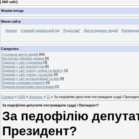
[
Мій сайт
]
Форма входу
Меню сайту
Новини
Славний український рід
"Родослав"
Життя відомих людей
Рекламода
Categories
Суспільне життя людей
[60]
Мистецтво обробки дерева
[0]
Подорож у світ художника
[3]
Подорож у світ архітектури
[0]
Подорож у світ театру, опери та балету
[1]
Подорож у світ гумору та сатири
[0]
Подорож у світ мультиплікації та кіно
[0]
Подорож стежками планети
[4]
Подорож космічними просторами
[1]
Головна
»
2009
»
Жовтень
»
22
» За педофілію депутатів постраждали судді і Президен
За педофілію депутатів постраждали судді і Президент?
За педофілію депутат
Президент?