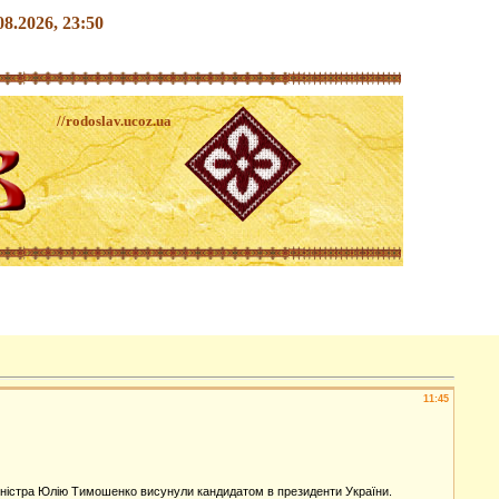
.08.2026, 23:50
//rodoslav.ucoz.ua
11:45
міністра Юлію Тимошенко висунули кандидатом в президенти України.