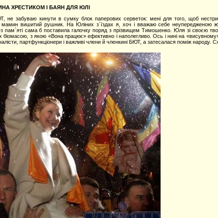
ИНА ХРЕСТИКОМ І БАЯН ДЛЯ ЮЛІ
ЮТ, не забуваю кинути в сумку блок паперових серветок: мені для того, щоб нестр
и мамин вишитий рушник. На Юліних з`їздах я, хоч і вважаю себе неупередженою жу
без пам`яті сама б поставила галочку поряд з прізвищем Тимошенко. Юля зі своєю тв
ах біомасою, з якою «Вона працює» ефективно і наполегливо. Ось і нині на «висувному
алісти, партфункціонери і важливі члени й членкині БЮТ, а затесалася поміж народу. Сх