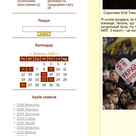
космічними
релігіями та
просторами
традиціями світу
[1]
[4]
Соратники Юлії Тимо
Я хотіла нагадати, як
Пошук
команди. Читала, що т
інсценізація була. Ну 
БЮТ. З іншого – це на
Календар
«
Жовтень 2009
»
Пн
Вт
Ср
Чт
Пт
Сб
Нд
1
2
3
4
5
6
7
8
9
10
11
12
13
14
15
16
17
18
19
20
21
22
23
24
25
26
27
28
29
30
31
Архів записів
2009 Вересень
2009 Жовтень
2009 Листопад
2010 Січень
2010 Лютий
2010 Березень
2010 Квітень