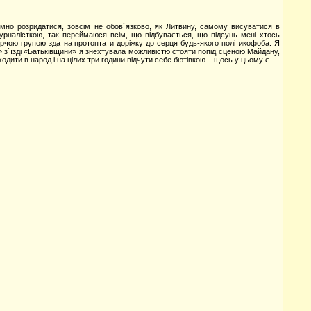
имно розридатися, зовсім не обов`язково, як Литвину, самому висуватися в
рналісткою, так переймаюся всім, що відбувається, що підсунь мені хтось
орчою групою здатна протоптати доріжку до серця будь-якого політикофоба. Я
» з`їзді «Батьківщини» я знехтувала можливістю стояти попід сценою Майдану,
одити в народ і на цілих три години відчути себе бютівкою – щось у цьому є.