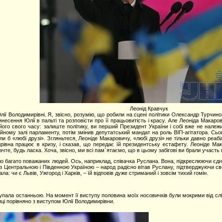
Леонід Кравчук
лії Володимирівні. Я, звісно, розумію, що робили на сцені політики Олександр Турч
винесення Юлії в пальті та розповісти про її працьовитість і красу. Але Леоніда Мака
ого свого часу: залиште політику, ви перший Президент України і собі вже не належит
ійному залі парламенту, потім змінив депутатський мандат на роль ВІП-агітатора. Сьо
гли б «любі друзі». Згляньтеся, Леоніде Макаровичу, «любі друзі» не тільки давно реабі
рівна працює в кризу, і сказав, що передає їй президентську естафету. Леоніде Ма
чте, будь ласка. Хоча, звісно, ми всі пам`ятаємо, що в цьому забігові ви брали участь ц
було багато поважаних людей. Ось, наприклад, співачка Руслана. Вона, підкреслюючи єдн
з Центральною і Південною Україною – народ радісно вітав Руслану, підтверджуючи св
ла: чи є Львів, Ужгород і Харків, – їй відповів дуже стриманий і зовсім тихий гомін.
ала останньою. На момент її виступу половина моїх носовичків були мокрими від сліз
иці порівняно з виступом Юлії Володимирівни.