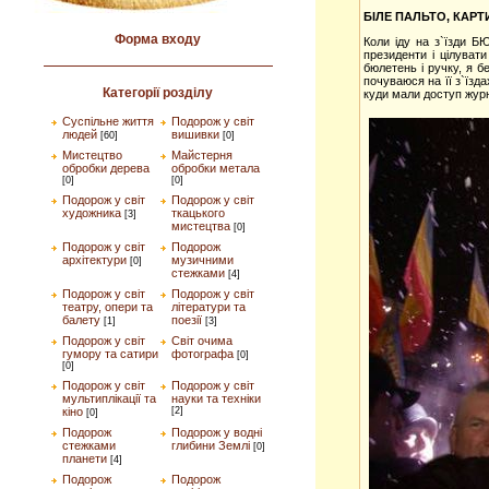
БІЛЕ ПАЛЬТО, КАРТ
Форма входу
Коли іду на з`їзди Б
президенти і цілуват
бюлетень і ручку, я 
почуваюся на її з`їзд
Категорії розділу
куди мали доступ журн
Суспільне життя
Подорож у світ
людей
вишивки
[60]
[0]
Мистецтво
Майстерня
обробки дерева
обробки метала
[0]
[0]
Подорож у світ
Подорож у світ
художника
ткацького
[3]
мистецтва
[0]
Подорож у світ
Подорож
архітектури
музичними
[0]
стежками
[4]
Подорож у світ
Подорож у світ
театру, опери та
літератури та
балету
поезії
[1]
[3]
Подорож у світ
Світ очима
гумору та сатири
фотографа
[0]
[0]
Подорож у світ
Подорож у світ
мультиплікації та
науки та техніки
кіно
[2]
[0]
Подорож
Подорож у водні
стежками
глибини Землі
[0]
планети
[4]
Подорож
Подорож