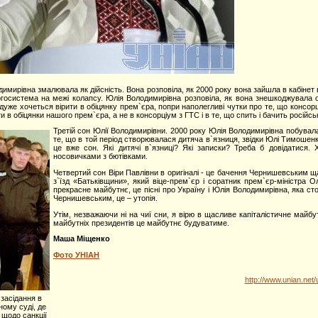
имирівна змалювала як дійсність. Вона розповіла, як 2000 року вона зайшла в кабінет 
госистема на межі колапсу. Юлія Володимирівна розповіла, як вона знешкоджувала ол
 дуже хочеться вірити в обіцянку прем`єра, попри наполегливі чутки про те, що консо
ти в обіцянки нашого прем`єра, а не в консорціум з ГТС і в те, що спить і бачить російс
Третій сон Юлії Володимирівни. 2000 року Юлія Володимирівна побувала
те, що в той період створювалася дитяча в`язниця, звідки Юлі Тимошен
це вже сон. Які дитячі в`язниці? Які записки? Треба б довідатися
носовичками з бютівками.
Четвертий сон Віри Павлівни в оригіналі - це бачення Чернишевським щ
з`їзд «Батьківщини», який віце-прем`єр і соратник прем`єр-міністра 
прекрасне майбутнє, це пісні про Україну і Юлія Володимирівна, яка с
Чернишевським, це – утопія.
Утім, незважаючи ні на чиї сни, я вірю в щасливе капіталістичне майбу
майбутніх президентів це майбутнє будуватиме.
Маша Міщенко
Фото УНІАН
http://www.unian.net
засідання в
ому суді, де
 щодо санкції