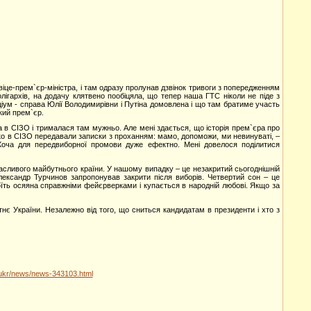
віце-прем`єр-міністра, і там одразу пролунав дзвінок тривоги з попередженням
ігархів, на додачу клятвено пообіцяла, що тепер наша ГТС ніколи не піде з
рціум - справа Юлії Володимирівни і Путіна домовлена і що там братиме участь
ький прем`єр.
 в СІЗО і трималася там мужньо. Але мені здається, що історія прем`єра про
ко в СІЗО передавали записки з проханням: мамо, допоможи, ми невинуваті, –
. Хоча для передвиборної промови дуже ефектно. Мені довелося поділитися
асливого майбутнього країни. У нашому випадку – це незакритий сьогоднішній
Олександр Турчинов запропонував закрити після виборів. Четвертий сон – це
тоїть осяяна справжніми фейєрверками і купається в народній любові. Якщо за
тнє України. Незалежно від того, що сниться кандидатам в президенти і хто з
/ukr/news/news-343103.html