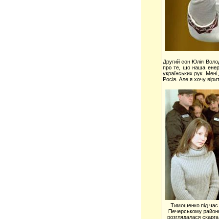
Другий сон Юлія Волод
про те, що наша енер
українських рук. Мені
Росія. Але я хочу віри
Тимошенко під час 
Печерському районн
розглядалася скарга