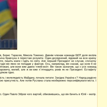
инов, Борис Тарасюк, Микола Томенко. Давнім членам команди БЮТ доля веліла
ровича Кравчука я перестаю розуміти. Один досвідчений, відомий на всю країну
е, пишіть книги і їздіть по світу. Але перший Президент не слухав, спочатку
годні він явно не попадав у фактаж. Ось, наприклад, він сказав, що коли б не
літовані, але вони вже давно «любі мої». Він також зазначив, що з усіх команд
каровичу, милий, але ж ви вже п`ятнадцять років як не Президент. Естафету
ілком гідно.
ість і велелюдність Майдану, почала питати: Західна Україна є? Народ радісно
ою присутність. Але потім Руслана стала необережно персоніфікувати міста. І
. Один Павло Зібров чого вартий, обмовившись, що він бачить в Юлії – матір.