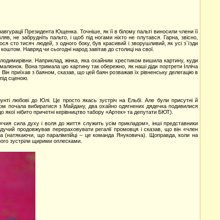
вгурації Президента Ющенка. Точніше, як її в білому пальті виносили члени її
яв, не забрудніть пальто, і щоб під ногами ніхто не плутався. Гарна, звісно,
лося сто тисяч людей, з одного боку, був красивий і зворушливий, як усі з`їзди
коштом. Навряд чи сьогодні народ завітав до столиці на свої.
олодимирівни. Наприклад, жінка, яка охайним хрестиком вишила картину, куди
 і малюнок. Вона тримала цю картину так обережно, як наші діди портрети Ілліча
 Він приїхав з баяном, сказав, що цей баян розважав їх рівненську делегацію в
 під сценою.
унті любові до Юлі. Це просто якась зустріч на Ельбі. Але були присутні й
ивом почала вибиратися з Майдану, два охайно одягнених дядечка подивилися
, до якої нібито причетні керівництво табору «Артек» та депутати БЮТ).
«чия сила духу і воля до життя служить усім прикладом», інші представники
едучий продовжував перераховувати регалії промовця і сказав, що він «член
бка (натякаючи, що паралімпійці – це команда Януковича). Щоправда, коли на
його зустріли щирими оплесками.