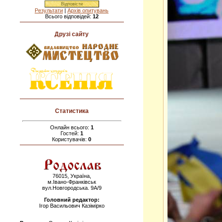
Результати
|
Архів опитувань
Всього відповідей:
12
Друзі сайту
Статистика
Онлайн всього:
1
Гостей:
1
Користувачів:
0
76015, Україна,
м.Івано-Франківськ
вул.Новгородська. 9А/9
Головний редактор:
Ігор Васильович Казімірко