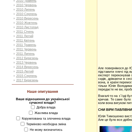
2010 Травень
2010 Червень
2010 Липень
2010 Серпень
2010 Вересень
2010 Жовтень
2010 Листопад
2011 Січень
2011 Лютий
2011 Квітень
2011 Травень
2011 Червень
2011 Липень
2012 Березень
2013 Червень
2014 Вересень
Але повернімося до Ю
2015 Лютий
підставити плечі під 
експерт переконував й
2015 Серпень
сидів, дрімаючи в сес
2017 Березень
вона, в країні перемо
тільки Юлія Володими
передаєте не ви, проба
Наше опитування
Взагалі-то на з`їзді 
Ваше відношення до української
кричав. Те саме було 
сучасної влади?
коли вона вигуком пита
Добра влада
СНИ ВІРИ ПАВЛІВНИ
Жахлива влада
Юлія Тимошенко виступ
Корумпована та злочинна влада
Але це було все дрібн
Терміново необхідна зміна
Не можу визначитись