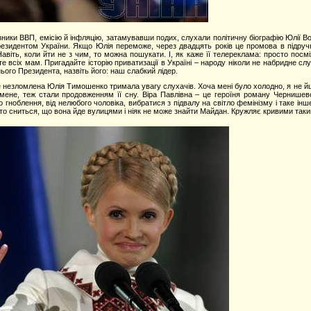
ники ВВП, емісію й інфляцію, затамувавши подих, слухали політичну біографію Юлії Воло
зидентом України. Якщо Юлія переможе, через двадцять років це промова в підручники
віть, коли йти не з чим, то можна пошукати. І, як каже її телереклама: просто посмі
те всіх мам. Пригадайте історію приватизації в Україні – народу ніколи не набридне слу
ього Президента, назвіть його: наш слабкий лідер.
 незломлена Юлія Тимошенко тримала увагу слухачів. Хоча мені було холодно, я не йшл
на мене, теж стали продовженням її сну. Віра Павлівна – це героїня роману Чернишев
о гноблення, від нелюбого чоловіка, вибратися з підвалу на світло фемінізму і таке інш
сто сниться, що вона йде вулицями і ніяк не може знайти Майдан. Кружляє кривими таки