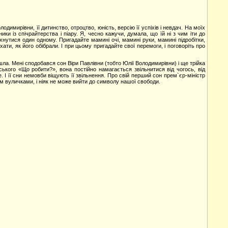
димирівни, її дитинство, отроцтво, юність, версію її успіхів і невдач. На моїх
 із спічрайтерства і піару. Я, чесно кажучи, думала, що їй ні з чим іти до
хнутися один одному. Пригадайте мамині очі, мамині руки, мамині підробітки,
хати, як його обібрали. І при цьому пригадайте свої перемоги, і поговоріть про
а. Мені сподобався сон Віри Павлівни (тобто Юлії Володимирівни) і ще трійка
ського «Що робити?», вона постійно намагається звільнитися від чогось, від
е. І її сни немовби віщують її звільнення. Про свій перший сон прем`єр-міністр
м вуличками, і ніяк не може вийти до символу нашої свободи.