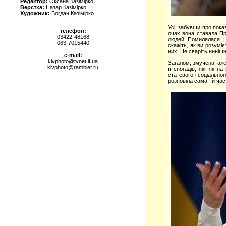
Редактор:
Оксана Казімірко
Верстка:
Назар Казімірко
Художник:
Богдан Казімірко
Усі, забувши про показ
телефон:
очах вона ставала Пре
03422-48168
людей. Помилялася. На
063-7015440
скажіть, як ви розуміє
них. Не сваріть нинішн
e-mail:
kivphoto@tvnet.if.ua
Загалом, змучена, але
kivphoto@rambler.ru
її спогадів, які, як 
статевого і соціальног
розповіла сама. Їй ча