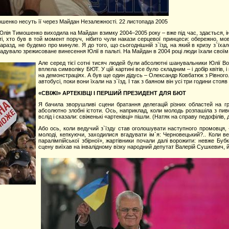
шенко несуть її через Майдан Незалежності. 22 листопада 2005
 Юлія Тимошенко виходила на Майдан взимку 2004–2005 року – вже під час, здається, іна
і, хто був в той момент поруч, нібито чули накази серцевої принцеси: обережно, мовл
гаразд, не будемо про минуле. Я до того, що сьогоднішній з`їзд, на який в кризу з`їха
гадувало зрежисоване винесення Юлії в пальті. На Майдан в 2004 році люди їхали своїм 
Але серед тієї сотні тисяч людей були абсолютні шанувальники Юлії В
вплела символіку БЮТ. У цій картині все було складним – і добір квітів,
на демонстраціях. А був ще один дідусь – Олександр Ковбатюк з Рівного.
автобусі, поки вони їхали на з`їзд. І так з баяном він усі три години стояв
«СВІЖІ» АРТЕКІВЦІ І ПЕРШИЙ ПРЕЗИДЕНТ ДЛЯ БЮТ
Я бачила зворушливі сцени братання делегацій різних областей на гр
абсолютно злобні істоти. Ось, наприклад, коли молодь розпашіла з п
вслід і сказали: свіженькі «артеківці» пішли. (Натяк на справу педофілів
Або ось, коли ведучий з`їзду став оголошувати наступного промовця, 
молоді, кепкуючи, заходилися вгадувати ім`я: Черновецький?.. Коли в
паралімпійської збірної», жартівники почали далі ворожити: невже Бу
сцену виїхав на інвалідному візку народний депутат Валерій Сушкевич, 