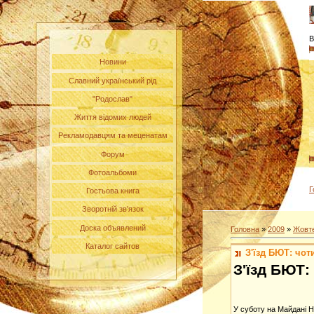
В
Новини
Славний український рід
"Родослав"
Життя відомих людей
Рекламодавцям та меценатам
Форум
Фотоальбоми
Г
Гостьова книга
Зворотній зв'язок
Доска объявлений
Головна
»
2009
»
Жовт
Каталог сайтов
З'їзд БЮТ: чот
З'їзд БЮТ:
У суботу на Майдані Н