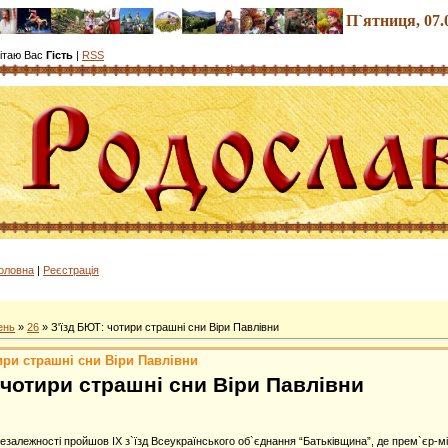
П`ятниця
, 07
ітаю Вас
Гість
|
RSS
олов
на
|
Реєстрація
ень
»
26
» З'їзд БЮТ: чотири страшні сни Віри Павлівни
ири страшні сни Віри Павлівни
 чотири страшні сни Віри Павлівни
езалежності пройшов IX з`їзд Всеукраїнського об`єднання “Батьківщина”, де прем`єр-