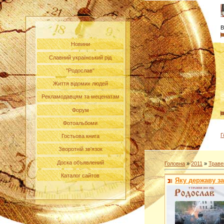
В
Новини
Славний український рід
"Родослав"
Життя відомих людей
Рекламодавцям та меценатам
Форум
Фотоальбоми
Г
Гостьова книга
Зворотній зв'язок
Доска объявлений
Головна
»
2011
»
Траве
Каталог сайтов
Яку державу за