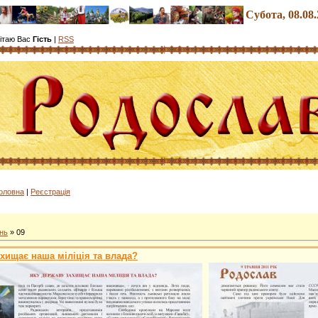
Субота
, 08.08
ітаю Вас
Гість
|
RSS
олов
на
|
Реєстрація
нь
»
09
хищає наша міліція та влада?