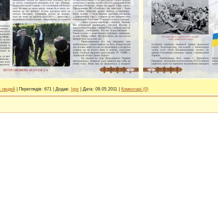
я людей
|
Переглядів:
671
|
Додав:
Igor
|
Дата:
09.05.2011
|
Коментарі (0)