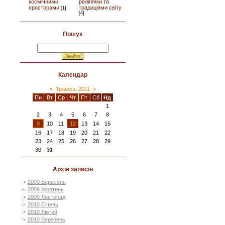
космічними
релігіями та
просторами
традиціями світу
[1]
[4]
Пошук
Календар
«
Травень 2011
»
Пн
Вт
Ср
Чт
Пт
Сб
Нд
1
2
3
4
5
6
7
8
9
10
11
12
13
14
15
16
17
18
19
20
21
22
23
24
25
26
27
28
29
30
31
Архів записів
2009 Вересень
2009 Жовтень
2009 Листопад
2010 Січень
2010 Лютий
2010 Березень