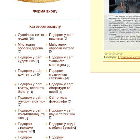
Форма входу
Категорії розділу
Суспільне життя
Подорож у світ
людей
вишивки
[60]
[0]
Мистецтво
Майстерня
обробки дерева
обробки метала
[0]
[0]
Подорож у світ
Подорож у світ
Категорія:
Суспільне житт
художника
ткацького
[3]
мистецтва
[0]
Подорож у світ
Подорож
архітектури
музичними
[0]
стежками
[4]
Подорож у світ
Подорож у світ
театру, опери та
літератури та
балету
поезії
[1]
[3]
Подорож у світ
Світ очима
гумору та сатири
фотографа
[0]
[0]
Подорож у світ
Подорож у світ
мультиплікації та
науки та техніки
кіно
[2]
[0]
Подорож
Подорож у водні
стежками
глибини Землі
[0]
планети
[4]
Подорож
Подорож