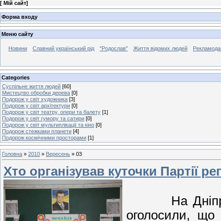
[
Мій сайт
]
Форма входу
Меню сайту
Новини
Славний український рід
"Родослав"
Життя відомих людей
Рекламода
Categories
Суспільне життя людей
[60]
Мистецтво обробки дерева
[0]
Подорож у світ художника
[3]
Подорож у світ архітектури
[0]
Подорож у світ театру, опери та балету
[1]
Подорож у світ гумору та сатири
[0]
Подорож у світ мультиплікації та кіно
[0]
Подорож стежками планети
[4]
Подорож космічними просторами
[1]
Головна
»
2010
»
Вересень
»
03
Хто організував куточки Партії ре
На Дніпропет
оголосили, що