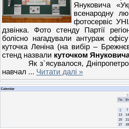
Януковича «Ук
всенародну лю
фотосервіс УН
дзвінка. Фото стенду Партії регі
болісно нагадували антураж офісу
куточка Леніна (на вибір – Брежнє
стенд назвали
куточком Янукович
Як з`ясувалося, Дніпропетровсь
навчал
...
Читати далі »
Calendar
«
Пн
Вт
6
7
13
14
20
21
27
28