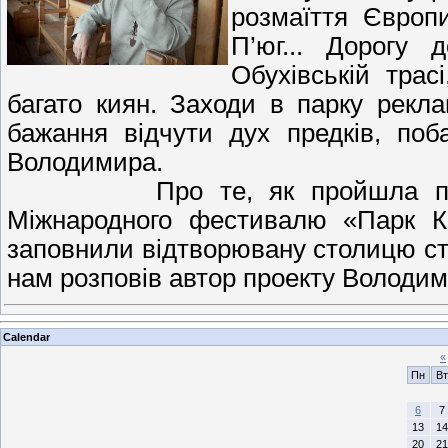
розмаїття Європ
П’юг... Дорогу
Обухівській трас
багато киян. Заходи в парку рекл
бажання відчути дух предків, поб
Володимира.
Про те, як пройшла перша п
Міжнародного фестивалю «Парк Киї
заповнили відтворювану столицю ста
нам розповів автор проекту Володи
Calendar
«
Пн
Вт
6
7
13
14
20
21