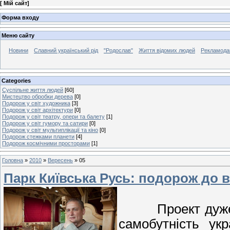
[
Мій сайт
]
Форма входу
Меню сайту
Новини
Славний український рід
"Родослав"
Життя відомих людей
Рекламода
Categories
Суспільне життя людей
[60]
Мистецтво обробки дерева
[0]
Подорож у світ художника
[3]
Подорож у світ архітектури
[0]
Подорож у світ театру, опери та балету
[1]
Подорож у світ гумору та сатири
[0]
Подорож у світ мультиплікації та кіно
[0]
Подорож стежками планети
[4]
Подорож космічними просторами
[1]
Головна
»
2010
»
Вересень
»
05
Парк Київська Русь: подорож до в
Проект дуже ва
самобутність укр