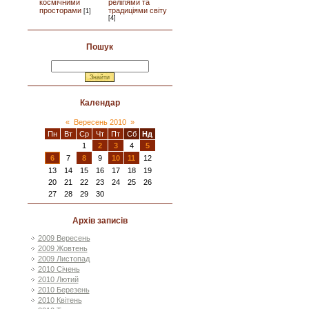
космічними
релігіями та
просторами
традиціями світу
[1]
[4]
Пошук
Календар
«
Вересень 2010
»
Пн
Вт
Ср
Чт
Пт
Сб
Нд
1
2
3
4
5
6
7
8
9
10
11
12
13
14
15
16
17
18
19
20
21
22
23
24
25
26
27
28
29
30
Архів записів
2009 Вересень
2009 Жовтень
2009 Листопад
2010 Січень
2010 Лютий
2010 Березень
2010 Квітень