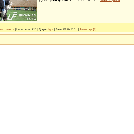
ми планети
|
Переглядів:
915
|
Додав:
Igor
|
Дата:
06.09.2010
|
Коментарі (0)