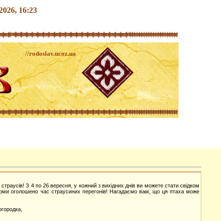
.2026, 16:23
//rodoslav.ucoz.ua
усів! З 4 по 26 вересня, у кожний з вихідних днів ви можете стати свідком
 ферми оголошено час страусиних перегонів! Нагадаємо вам, що ця птаха може
городка,