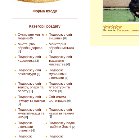
Форма входу
Категорії розділу
Категорія:
Подорож стежка
Суспільне життя
Подорож у світ
людей
вишивки
[60]
[0]
Мистецтво
Майстерня
обробки дерева
обробки метала
[0]
[0]
Подорож у світ
Подорож у світ
художника
ткацького
[3]
мистецтва
[0]
Подорож у світ
Подорож
архітектури
музичними
[0]
стежками
[4]
Подорож у світ
Подорож у світ
театру, опери та
літератури та
балету
поезії
[1]
[3]
Подорож у світ
Світ очима
гумору та сатири
фотографа
[0]
[0]
Подорож у світ
Подорож у світ
мультиплікації та
науки та техніки
кіно
[2]
[0]
Подорож
Подорож у водні
стежками
глибини Землі
[0]
планети
[4]
Подорож
Подорож