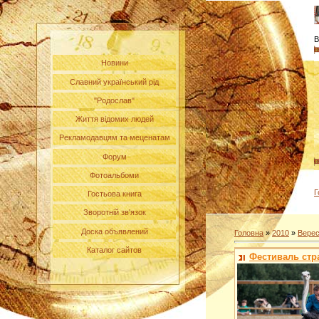
В
Новини
Славний український рід
"Родослав"
Життя відомих людей
Рекламодавцям та меценатам
Форум
Фотоальбоми
Г
Гостьова книга
Зворотній зв'язок
Доска объявлений
Головна
»
2010
»
Вере
Каталог сайтов
Фестиваль стр