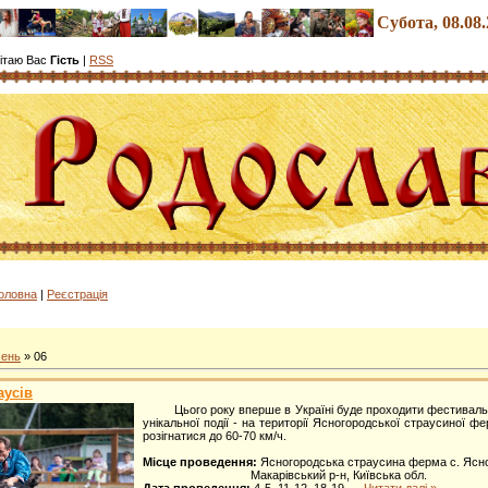
Субота
, 08.08
ітаю Вас
Гість
|
RSS
олов
на
|
Реєстрація
сень
»
06
аусів
Цього року вперше в Україні буде проходити фестиваль стра
унікальної події - на території Ясногородської страусиної
розігнатися до 60-70 км/ч.
Місце проведення:
Ясногородська страусина ферма с. Ясно
Макарівський р-н, Київська обл.
Дата проведення:
4-5, 11-12, 18-19,
...
Читати далі »