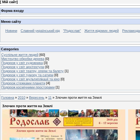
[
Мій сайт
]
Форма входу
Меню сайту
Новини
Славний український рід
"Родослав"
Життя відомих людей
Рекламода
Categories
Суспільне життя людей
[60]
Мистецтво обробки дерева
[0]
Подорож у світ художника
[3]
Подорож у світ архітектури
[0]
Подорож у світ театру, опери та балету
[1]
Подорож у світ гумору та сатири
[0]
Подорож у світ мультиплікації та кіно
[0]
Подорож стежками планети
[4]
Подорож космічними просторами
[1]
Головна
»
2010
»
Вересень
»
11
» Злочин проти життя на Землі
Злочин проти життя на Землі